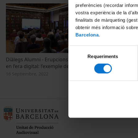
preferències (recordar infor
vostra experiència de la d’al
finalitats de màrqueting (gest
obtenir més informació sobre
Barcelona
.
Selecció
Requeriments
de
Diàlegs Alumni - Erupcions volcàniques
Investigando
consentiment
en l’era digital: l’exemple de La Palma
Palma
16 Septiembre, 2022
24 Noviembre,