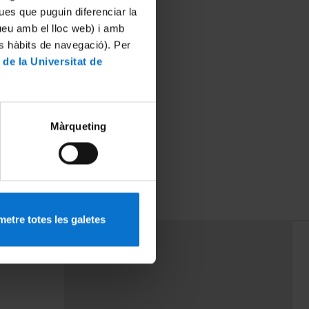
ues que puguin diferenciar la
tueu amb el lloc web) i amb
es hàbits de navegació). Per
 de la Universitat de
Màrqueting
ca de La
etre totes les galetes
PEU 3
rminos
Contacto