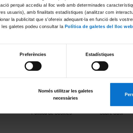
mació perquè accediu al lloc web amb determinades característiq
tres usuaris), amb finalitats estadístiques (analitzar com interac
ionar la publicitat que s’ofereix adequant-la en funció dels vostr
 les galetes podeu consultar la
Política de galetes del lloc web
Preferències
Estadístiques
 la erupción volcánica de La
Investigant l'erupció volcàni
Palma
 2021
24 Noviembre, 2021
Només utilitzar les galetes
Perm
necessàries
MENÚ PEU 1
PEU 2
Aviso legal
Privacidad y té
Política de Cookies
Sobre UBtv