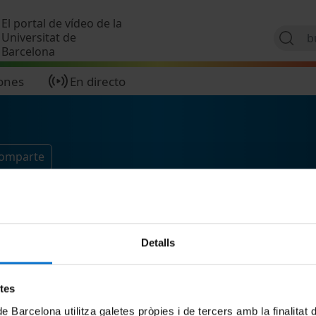
Pasar al contenido principal
El portal de vídeo de la
Universitat de
Barcelona
ones
En directo
comparte
Detalls
etes
de Barcelona utilitza galetes pròpies i de tercers amb la finalitat