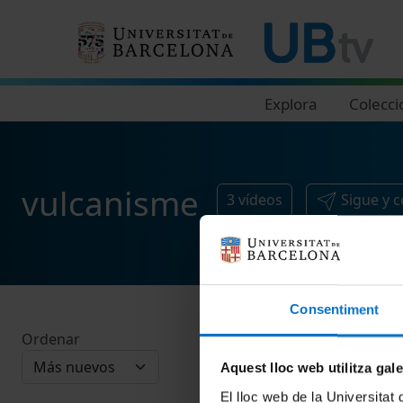
Navegació principal
Explora
Colecci
vulcanisme
3
vídeos
Sigue y 
Consentiment
Ordenar
Aquest lloc web utilitza gal
El lloc web de la Universitat 