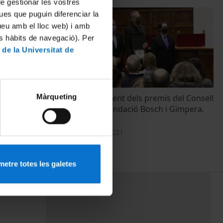
 de gestionar les vostres
ues que puguin diferenciar la
tueu amb el lloc web) i amb
es hàbits de navegació). Per
 de la Universitat de
Màrqueting
Acte de lliurament dels premis del Consell
Social i de la Fundació Bosch i Gimpera.
Edició 2021
17 Noviembre, 2021
etre totes les galetes
PEU 3
rminos
Contacto