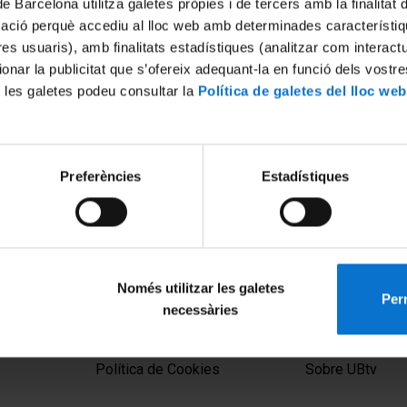
de Barcelona utilitza galetes pròpies i de tercers amb la finalitat
mació perquè accediu al lloc web amb determinades característiq
tres usuaris), amb finalitats estadístiques (analitzar com interac
ionar la publicitat que s’ofereix adequant-la en funció dels vostr
 les galetes podeu consultar la
Política de galetes del lloc web
Preferències
Estadístiques
w Energy Policies and
Energy Affordability
18 Febrero, 2022
23
Només utilitzar les galetes
Perm
necessàries
MENÚ PEU 1
PEU 2
Aviso legal
Privacidad y té
Política de Cookies
Sobre UBtv