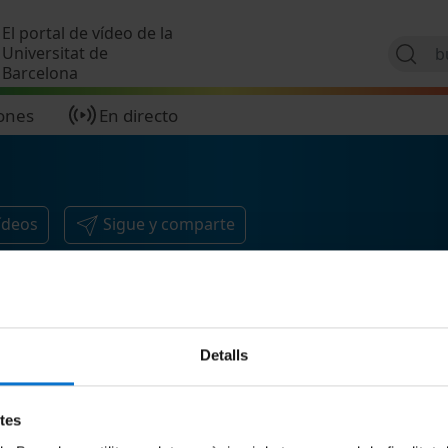
Pasar al contenido principal
El portal de vídeo de la
Universitat de
Barcelona
ones
En directo
ídeos
Sigue y comparte
Detalls
etes