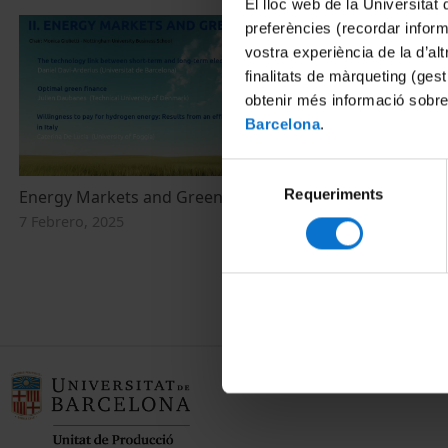
El lloc web de la Universitat 
preferències (recordar infor
vostra experiència de la d’al
finalitats de màrqueting (gest
obtenir més informació sobre
Barcelona
.
Selecció
Requeriments
de
Energy Markets and Green Finance
Analysing Ne
Regulation
consentiment
7 Febrero, 2025
14 Febrero, 20