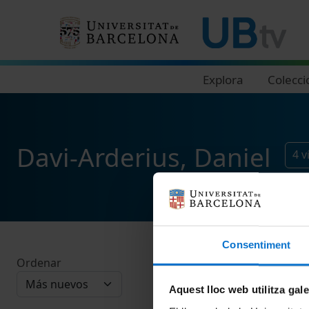
Navegació principal
Explora
Colecci
Davi-Arderius, Daniel
4
v
Consentiment
Ordenar
Aquest lloc web utilitza gal