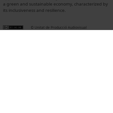
a green and sustainable economy, characterized by
its inclusiveness and resilience.
© Unitat de Producció Audiovisual
Col·lecció
XI International Academic Symposium: Green
investments for the energy transition
Docencia e Investigación
Ciències Socials i Jurídiques
Actos
Economía y empresa
Universitat de Barcelona