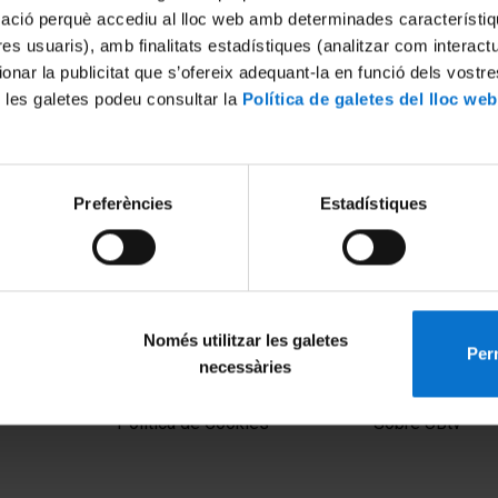
mació perquè accediu al lloc web amb determinades característiq
tres usuaris), amb finalitats estadístiques (analitzar com interac
ionar la publicitat que s’ofereix adequant-la en funció dels vostr
 les galetes podeu consultar la
Política de galetes del lloc web
Preferències
Estadístiques
Només utilitzar les galetes
Perm
necessàries
MENÚ PEU 1
PEU 2
Aviso legal
Privacidad y té
Política de Cookies
Sobre UBtv