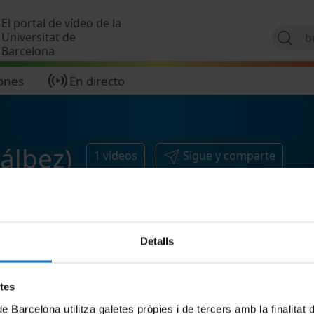
Pasar al contenido principal
El portal de vídeo de la
Universitat de
Barcelona
ones
En directo
álbez)
1
vídeos
Sigue y comparte
Detalls
etes
de Barcelona utilitza galetes pròpies i de tercers amb la finalitat