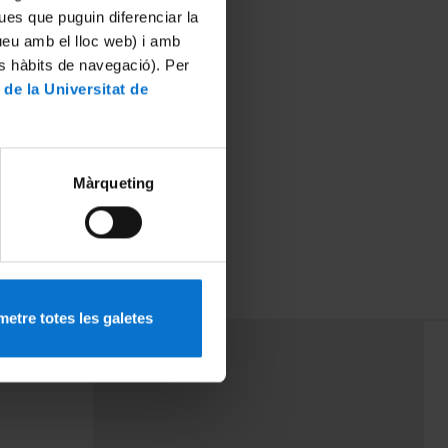
ues que puguin diferenciar la
tueu amb el lloc web) i amb
es hàbits de navegació). Per
 de la Universitat de
Màrqueting
etre totes les galetes
PEU 3
rminos
Contacto