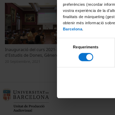
preferències (recordar infor
vostra experiència de la d’al
finalitats de màrqueting (gest
obtenir més informació sobre
Barcelona
.
Selecció
Requeriments
de
Inauguració del curs 2021-22 del Màster
consentiment
d'Estudis de Dones, Gènere i Ciutadania
20 Septiembre, 2021