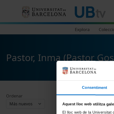
Navegació principal
Explora
Colecci
Pastor, Inma (Pastor Gos
Consentiment
Ordenar
Aquest lloc web utilitza gal
El lloc web de la Universitat 