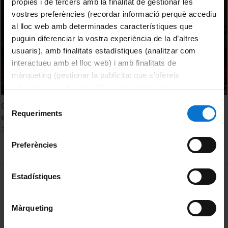
pròpies i de tercers amb la finalitat de gestionar les
vostres preferències (recordar informació perquè accediu
al lloc web amb determinades característiques que
puguin diferenciar la vostra experiència de la d’altres
usuaris), amb finalitats estadístiques (analitzar com
interactueu amb el lloc web) i amb finalitats de
màrqueting (gestionar la publicitat que s’ofereix
adequant-la en funció dels vostres hàbits de navegació).
Per obtenir més informació sobre les galetes podeu
Selecció
Orientació professional en xarxa, clau d’un model d’èxit
consultar la
Política de galetes del lloc web de la
Requeriments
de
educatiu
Universitat de Barcelona
.
consentiment
24 Octubre, 2022
Preferències
MENÚ PEU 1
Estadístiques
Aviso legal
Política de Cookies
Màrqueting
PEU 2
Privacidad y términos