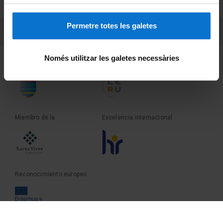
Sobre UBtv
Permetre totes les galetes
PEU 3
Contacto
Només utilitzar les galetes necessàries
Fundadora de la
Miembro de la
Miembro de la
Excelencia internacional
Reconocimiento europeo