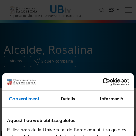
Pasar al contenido principal
ES
El portal de vídeo de la Universitat de Barcelona
Alcalde, Rosalina
1
vídeos
Sigue y comparte
Consentiment
Detalls
Informació
Ordenar
Aquest lloc web utilitza galetes
El lloc web de la Universitat de Barcelona utilitza galetes