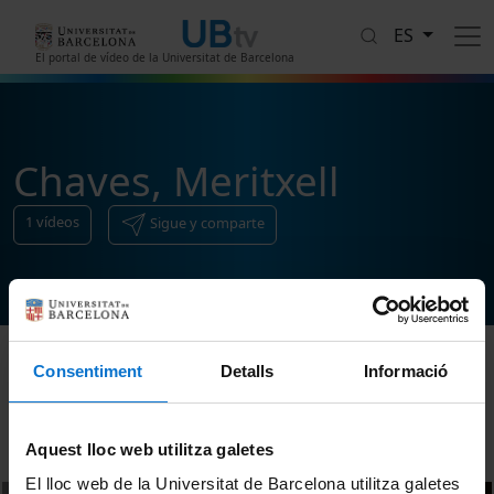
Pasar al contenido principal
ES
El portal de vídeo de la Universitat de Barcelona
Chaves, Meritxell
1
vídeos
Sigue y comparte
Consentiment
Detalls
Informació
Ordenar
Aquest lloc web utilitza galetes
El lloc web de la Universitat de Barcelona utilitza galetes