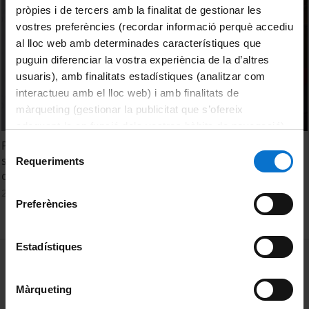
pròpies i de tercers amb la finalitat de gestionar les
vostres preferències (recordar informació perquè accediu
al lloc web amb determinades característiques que
puguin diferenciar la vostra experiència de la d’altres
usuaris), amb finalitats estadístiques (analitzar com
interactueu amb el lloc web) i amb finalitats de
màrqueting (gestionar la publicitat que s’ofereix
adequant-la en funció dels vostres hàbits de navegació).
Per obtenir més informació sobre les galetes podeu
Plenary 1: Building a new European university from
Selecció
consultar la
Política de galetes del lloc web de la
scratch: implementation process, commitments, and
Requeriments
de
cross sectoral reforms
Universitat de Barcelona
.
consentiment
22 Diciembre, 2022
Preferències
Estadístiques
MENÚ PEU 1
Aviso legal
Política de Cookies
Màrqueting