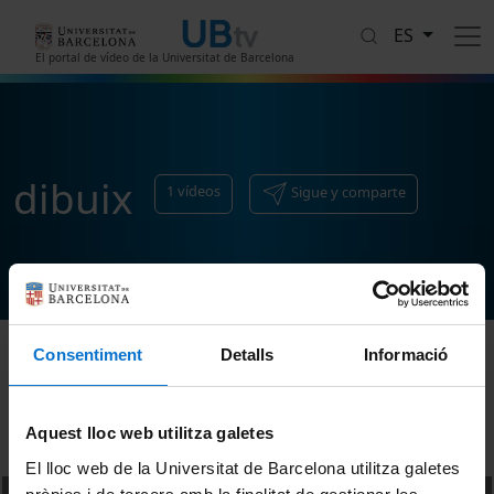
Pasar al contenido principal
ES
El portal de vídeo de la Universitat de Barcelona
dibuix
1
vídeos
Sigue y comparte
Consentiment
Detalls
Informació
Ordenar
Aquest lloc web utilitza galetes
El lloc web de la Universitat de Barcelona utilitza galetes