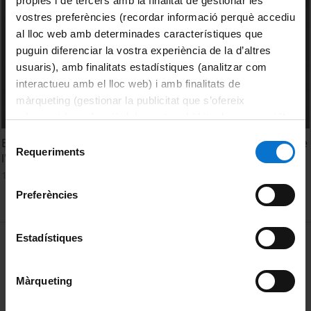
pròpies i de tercers amb la finalitat de gestionar les
vostres preferències (recordar informació perquè accediu
al lloc web amb determinades característiques que
puguin diferenciar la vostra experiència de la d’altres
usuaris), amb finalitats estadístiques (analitzar com
interactueu amb el lloc web) i amb finalitats de
màrqueting (gestionar la publicitat que s’ofereix
adequant-la en funció dels vostres hàbits de navegació).
Per obtenir més informació sobre les galetes podeu
Selecció
Entrevista a Raúl Deamo, autor del cartell dels 150 anys de
consultar la
Política de galetes del lloc web de la
Requeriments
de
l'Edifici Històric
Universitat de Barcelona
.
consentiment
15 Julio, 2022
Preferències
MENÚ PEU 1
Estadístiques
Aviso legal
Política de Cookies
Màrqueting
PEU 2
Privacidad y términos