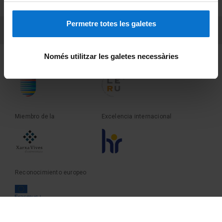
Sobre UBtv
Permetre totes les galetes
PEU 3
Contacto
Només utilitzar les galetes necessàries
Fundadora de la
Miembro de la
Miembro de la
Excelencia internacional
Reconocimiento europeo