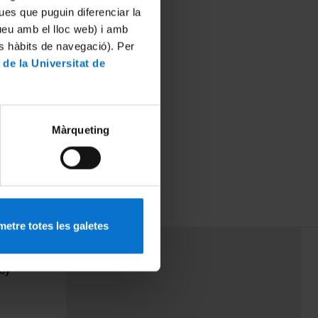
ues que puguin diferenciar la
tueu amb el lloc web) i amb
es hàbits de navegació). Per
 de la Universitat de
Màrqueting
etre totes les galetes
PEU 3
Contact
cy