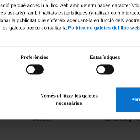
mació perquè accediu al lloc web amb determinades característiq
tres usuaris), amb finalitats estadístiques (analitzar com interac
ionar la publicitat que s’ofereix adequant-la en funció dels vostr
 les galetes podeu consultar la
Política de galetes del lloc web
Preferències
Estadístiques
Només utilitzar les galetes
Perm
necessàries
MENÚ PEU 1
PEU 2
Legal notice
About UBtv
Cookies
Terms and priva