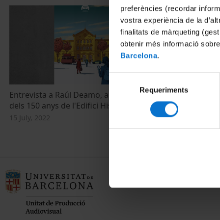
preferències (recordar infor
vostra experiència de la d’al
finalitats de màrqueting (gest
obtenir més informació sobre
Barcelona
.
Selecció
Requeriments
de
Entrevista a Raúl Deamo, autor del cartell
consentiment
dels 150 anys de l'Edifici Històric
15 July, 2022