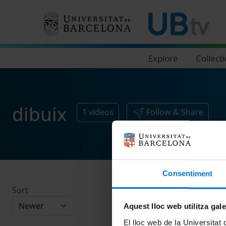
Navegació principal
Explore
Collect
dibuix
1
videos
Follow & Share
Consentiment
Sort
Aquest lloc web utilitza gal
El lloc web de la Universitat 