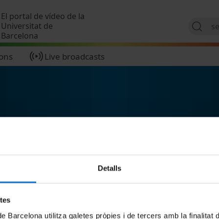
Skip to main content
El portal de vídeo de la
Universitat de
Barcelona
ions
Live broadcasts
Detalls
etes
de Barcelona utilitza galetes pròpies i de tercers amb la finalitat