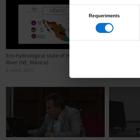
Selecció
Requeriments
de
consentiment
Eco-hydrological state of the Pesquería
"WWTP 21: N
River (NE, México)
approaches f
(Afternoon S
6 Junio, 2017
8 Octubre, 20