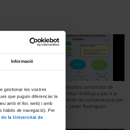
Informació
gía rápida
Utilització de mètodes combinats de
 de gestionar les vostres
gos como
remediació química i biològica per a la
ues que puguin diferenciar la
n fecal en
degradació de fonts de contaminació per
tueu amb el lloc web) i amb
solvents clorats. Javier Rodríguez-
es hàbits de navegació). Per
Bocanegra
 de la Universitat de
24 Mayo, 2018