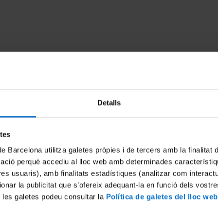
Detalls
etes
diversidad de las
Desarrollo de una metodolo
de Barcelona utilitza galetes pròpies i de tercers amb la finalitat
bacterianas en el curso de
para la detección de colifa
mació perquè accediu al lloc web amb determinades característiq
erráneo con descarga de
indicadores de contaminació
tres usuaris), amb finalitats estadístiques (analitzar com interac
al humana
aguas
ionar la publicitat que s’ofereix adequant-la en funció dels vostr
8 Julio, 2019
 les galetes podeu consultar la
Política de galetes del lloc web