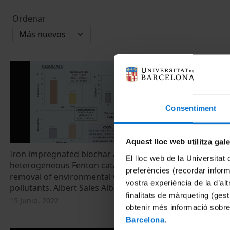
Ordenar
Consentiment
Aquest lloc web utilitza gal
Iron impregnated biochar as
Estructura y 
El lloc web de la Universitat 
heterogeneous Fenton catalyst for the
comunidades 
preferències (recordar infor
removal of environmental wastewater
un río medit
vostra experiència de la d’al
pollutants. Albert Sales Alba
agua residu
finalitats de màrqueting (gest
15 Junio, 2022
8 Julio, 2019
obtenir més informació sobre
Barcelona
.