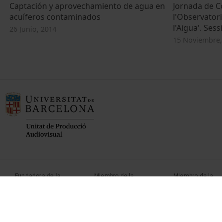
Captación y aprovechamiento de agua en
Jornada de 
acuíferos contaminados
l'Observatori
l'Aigua'. Ses
26 Junio, 2014
15 Noviembre,
Fundadora de la
Miembro de la
Miembro de la