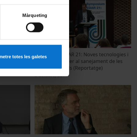
Màrqueting
s and
Simpòsium EDAR 21: Noves tecnologies i
etre totes les galetes
anitation"
enfocaments per al sanejament de les
um 2014
aigües residuals (Reportatge)
8 Octubre, 2014