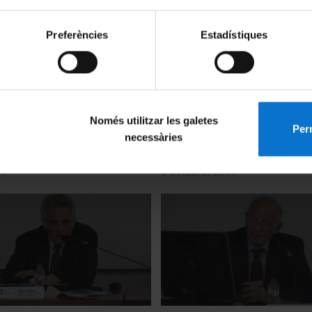
Preferències
Estadístiques
Només utilitzar les galetes
ew technologies and
"WWTP 21: New technologie
Perm
necessàries
or wastewater sanitation"
approaches for wastewater s
ession). Symposium 2014
(Morning Session). Symposi
14
8 Octubre, 2014