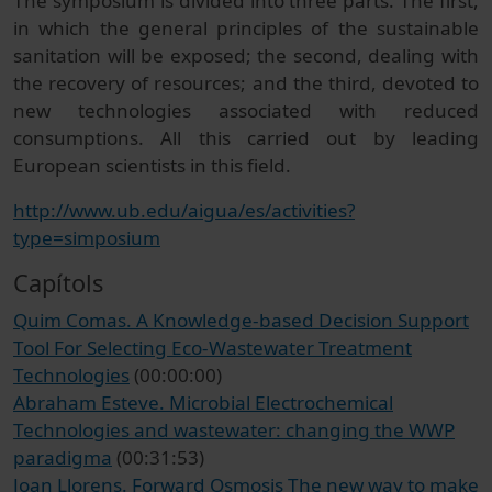
The symposium is divided into three parts. The first,
in which the general principles of the sustainable
sanitation will be exposed; the second, dealing with
the recovery of resources; and the third, devoted to
new technologies associated with reduced
consumptions. All this carried out by leading
European scientists in this field.
http://www.ub.edu/aigua/es/activities?
type=simposium
Capítols
Quim Comas. A Knowledge-based Decision Support
Tool For Selecting Eco-Wastewater Treatment
Technologies
(00:00:00)
Abraham Esteve. Microbial Electrochemical
Technologies and wastewater: changing the WWP
paradigma
(00:31:53)
Joan Llorens. Forward Osmosis The new way to make