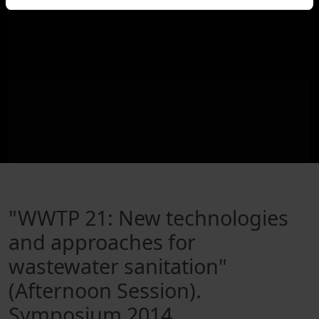
"WWTP 21: New technologies
and approaches for
wastewater sanitation"
(Afternoon Session).
Symposium 2014