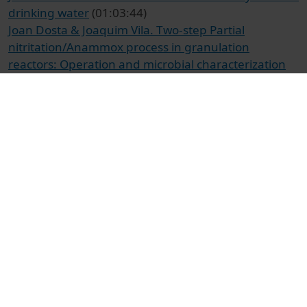
drinking water
(01:03:44)
Joan Dosta & Joaquim Vila. Two-step Partial
nitritation/Anammox process in granulation
reactors: Operation and microbial characterization
(01:36:59)
Industrial Panel Discussion
(02:05:18)
© Unitat de Producció Audiovisual
Docencia e Investigación
Ciències Socials i Jurídiques
Actos
Medio ambiente
Universitat de Barcelona
Facultad de Economía y Empresa
aigua