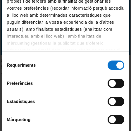
pròpies i de tercers amb la finalitat de gestionar les
vostres preferències (recordar informació perquè accediu
al lloc web amb determinades característiques que
puguin diferenciar la vostra experiència de la d’altres
usuaris), amb finalitats estadístiques (analitzar com
interactueu amb el lloc web) i amb finalitats de
màrqueting (gestionar la publicitat que s’ofereix
adequant-la en funció dels vostres hàbits de navegació).
Per obtenir més informació sobre les galetes podeu
Selecció
XXXIII Seminari DUODA. Primera Jornada. XVII Diàleg
consultar la
Política de galetes del lloc web de la
Requeriments
de
Magistral amb Beatriu Masià Masià
Universitat de Barcelona
.
consentiment
13 Mayo, 2022
Preferències
MENÚ PEU 1
Estadístiques
Aviso legal
Política de Cookies
Màrqueting
PEU 2
Privacidad y términos