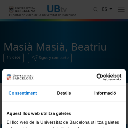
Pasar al contenido principal
ES
El portal de vídeo de la Universitat de Barcelona
Masià Masià, Beatriu
1
vídeos
Sigue y comparte
Consentiment
Detalls
Informació
Ordenar
Aquest lloc web utilitza galetes
El lloc web de la Universitat de Barcelona utilitza galetes