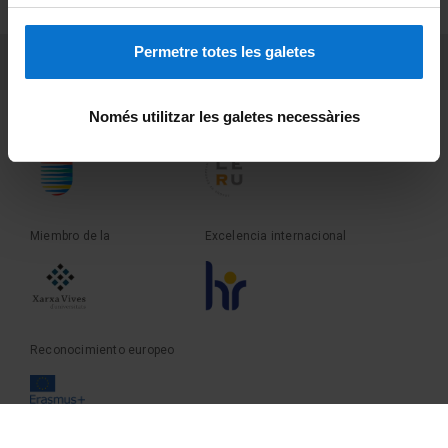
Sobre UBtv
Permetre totes les galetes
PEU 3
Contacto
Només utilitzar les galetes necessàries
Fundadora de la
Miembro de la
Miembro de la
Excelencia internacional
Reconocimiento europeo