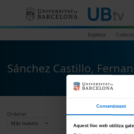
Navegació principal
Explora
Colecci
Sánchez Castillo, Ferna
Consentiment
Ordenar
Aquest lloc web utilitza gal