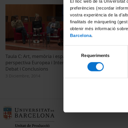
El lloc web de la Universitat 
preferències (recordar infor
vostra experiència de la d’al
finalitats de màrqueting (gest
obtenir més informació sobre
Barcelona
.
Selecció
Requeriments
de
Taula C: Art, memòria i espai públic. Una
Taula C: Art,
perspectiva Europea i Internacional.
perspectiva E
consentiment
Debat i Conclusions
Fernando Sán
3 Diciembre, 2014
3 Diciembre, 