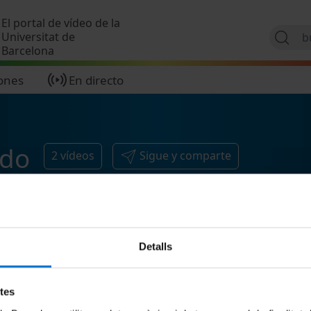
Pasar al contenido principal
El portal de vídeo de la
Universitat de
Barcelona
ones
En directo
ndo
2
vídeos
Sigue y comparte
Detalls
etes