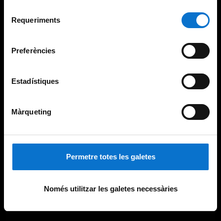
Per obtenir més informació sobre les galetes podeu
Selecció
consultar la
Política de galetes del lloc web de la
Requeriments
de
Universitat de Barcelona
.
consentiment
Preferències
Estadístiques
Màrqueting
Permetre totes les galetes
Només utilitzar les galetes necessàries