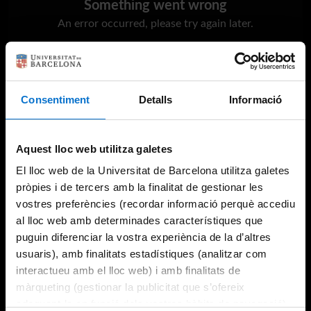
Something went wrong
An error occurred, please try again later.
Try again
Consentiment
Detalls
Informació
Aquest lloc web utilitza galetes
El lloc web de la Universitat de Barcelona utilitza galetes
pròpies i de tercers amb la finalitat de gestionar les
vostres preferències (recordar informació perquè accediu
al lloc web amb determinades característiques que
puguin diferenciar la vostra experiència de la d’altres
usuaris), amb finalitats estadístiques (analitzar com
interactueu amb el lloc web) i amb finalitats de
màrqueting (gestionar la publicitat que s’ofereix
adequant-la en funció dels vostres hàbits de navegació).