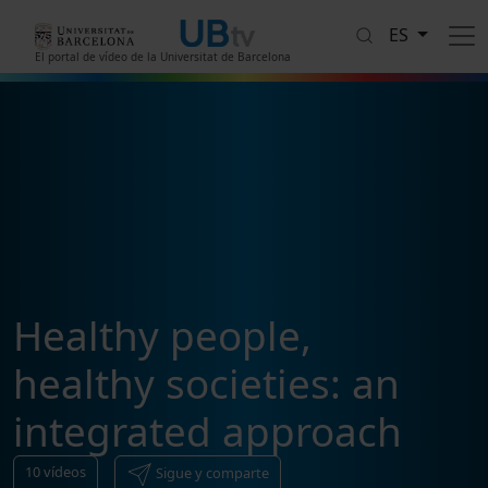
Pasar al contenido principal
ES
El portal de vídeo de la Universitat de Barcelona
Healthy people,
healthy societies: an
integrated approach
10
vídeos
Sigue y comparte