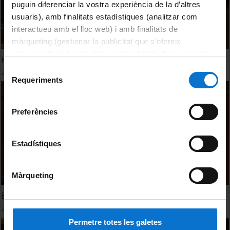
puguin diferenciar la vostra experiència de la d’altres
usuaris), amb finalitats estadístiques (analitzar com
interactueu amb el lloc web) i amb finalitats de
màrqueting (gestionar la publicitat que s’ofereix
adequant-la en funció dels vostres hàbits de navegació).
Healthy and sustainable societies. Panel discussion
Per obtenir més informació sobre les galetes podeu
Selecció
21 Junio, 2022
consultar la
Política de galetes del lloc web de la
Requeriments
de
Universitat de Barcelona
.
consentiment
Preferències
Estadístiques
Màrqueting
Equitable Access to Health
21 Junio, 2022
Permetre totes les galetes