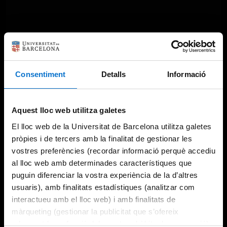
Consentiment
Detalls
Informació
Aquest lloc web utilitza galetes
El lloc web de la Universitat de Barcelona utilitza galetes
pròpies i de tercers amb la finalitat de gestionar les
vostres preferències (recordar informació perquè accediu
al lloc web amb determinades característiques que
puguin diferenciar la vostra experiència de la d’altres
usuaris), amb finalitats estadístiques (analitzar com
interactueu amb el lloc web) i amb finalitats de
màrqueting (gestionar la publicitat que s’ofereix
adequant-la en funció dels vostres hàbits de navegació).