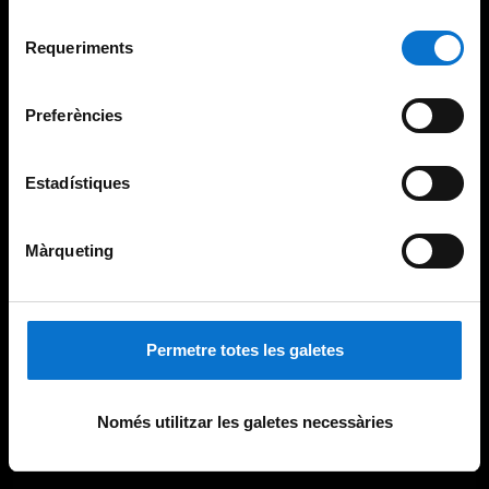
Per obtenir més informació sobre les galetes podeu
Selecció
consultar la
Política de galetes del lloc web de la
Requeriments
de
Universitat de Barcelona
.
consentiment
Preferències
Estadístiques
Màrqueting
Permetre totes les galetes
Només utilitzar les galetes necessàries