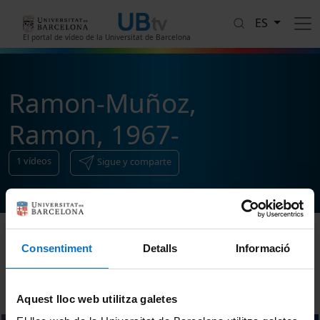
Pasar al contenido principal
ES
El portal de vídeo de la Universitat de Barcelona
Ramon-Muñoz,
Ramon, 1967-
1
vídeos
Sigue y comparte
Consentiment
Detalls
Informació
Ordenar
Aquest lloc web utilitza galetes