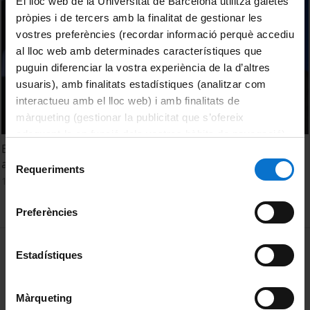
El lloc web de la Universitat de Barcelona utilitza galetes
pròpies i de tercers amb la finalitat de gestionar les
vostres preferències (recordar informació perquè accediu
al lloc web amb determinades característiques que
puguin diferenciar la vostra experiència de la d’altres
usuaris), amb finalitats estadístiques (analitzar com
interactueu amb el lloc web) i amb finalitats de
màrqueting (gestionar la publicitat que s’ofereix
adequant-la en funció dels vostres hàbits de navegació).
En què consisteix la desglobalització i quan ha tingut lloc
Per obtenir més informació sobre les galetes podeu
Selecció
al llarg de la història?
consultar la
Política de galetes del lloc web de la
Requeriments
de
19 Febrero, 2024
Universitat de Barcelona
.
consentiment
Preferències
MENÚ PEU 1
Aviso legal
Estadístiques
Política de Cookies
Màrqueting
PEU 2
Privacidad y términos