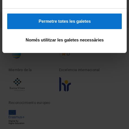
Sobre UBtv
PEU 3
Contacto
Permetre totes les galetes
Fundadora de la
Miembro de la
Només utilitzar les galetes necessàries
Miembro de la
Excelencia internacional
Reconocimiento europeo