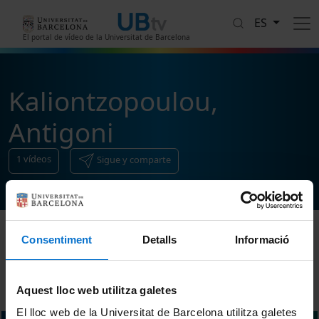
Pasar al contenido principal
ES
El portal de vídeo de la Universitat de Barcelona
Kaliontzopoulou,
Antigoni
1
vídeos
Sigue y comparte
Consentiment
Detalls
Informació
Ordenar
Aquest lloc web utilitza galetes
El lloc web de la Universitat de Barcelona utilitza galetes