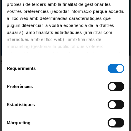
pròpies i de tercers amb la finalitat de gestionar les
vostres preferències (recordar informació perquè accediu
al lloc web amb determinades característiques que
puguin diferenciar la vostra experiència de la d’altres
usuaris), amb finalitats estadístiques (analitzar com
interactueu amb el lloc web) i amb finalitats de
màrqueting (gestionar la publicitat que s’ofereix
adequant-la en funció dels vostres hàbits de navegació).
Per obtenir més informació sobre les galetes podeu
Sargantanes, tortugues i plantes en la lupa de la IA
Selecció
consultar la
Política de galetes del lloc web de la
Requeriments
14 Febrero, 2024
de
Universitat de Barcelona
.
consentiment
Preferències
MENÚ PEU 1
Aviso legal
Estadístiques
Política de Cookies
PEU 2
Privacidad y términos
Màrqueting
Sobre UBtv