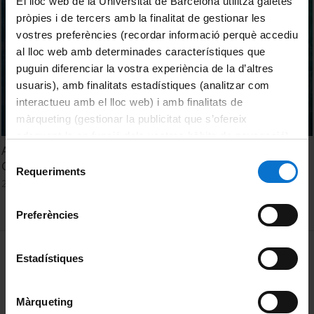
El lloc web de la Universitat de Barcelona utilitza galetes
pròpies i de tercers amb la finalitat de gestionar les
vostres preferències (recordar informació perquè accediu
al lloc web amb determinades característiques que
puguin diferenciar la vostra experiència de la d’altres
usuaris), amb finalitats estadístiques (analitzar com
interactueu amb el lloc web) i amb finalitats de
màrqueting (gestionar la publicitat que s’ofereix
adequant-la en funció dels vostres hàbits de navegació).
Acte de Graduació. Graus d'Antropologia Social i Cultural i
Per obtenir més informació sobre les galetes podeu
Selecció
Geografia. Promoció 2024
consultar la
Política de galetes del lloc web de la
Requeriments
de
25 Septiembre, 2024
Universitat de Barcelona
.
consentiment
Preferències
MENÚ PEU 1
Aviso legal
Estadístiques
Política de Cookies
Màrqueting
PEU 2
Privacidad y términos