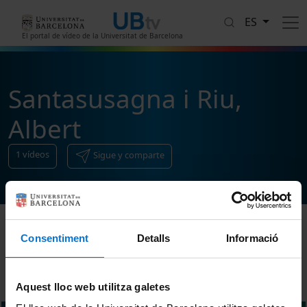
Pasar al contenido principal
ES
El portal de vídeo de la Universitat de Barcelona
Santasusagna i Riu,
Albert
1
vídeos
Sigue y comparte
Consentiment
Detalls
Informació
Ordenar
Aquest lloc web utilitza galetes