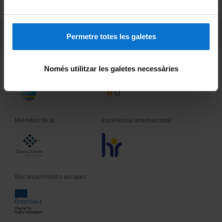
Sobre UBtv
PEU 3
Contacto
Permetre totes les galetes
Fundadora de la
Miembro de la
Només utilitzar les galetes necessàries
Miembro de la
Excelencia internacional
Reconocimiento europeo