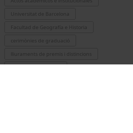
Actos académicos e institucionales
Universitat de Barcelona
Facultad de Geografía e Historia
cerimònies de graduació
lliuraments de premis i distincions
antropologia cultural
Piqueras Céspedes, Ricardo
Márquez Porras, Raúl
Sánchez Aguilera, Dolores
Mata Codesal, Diana