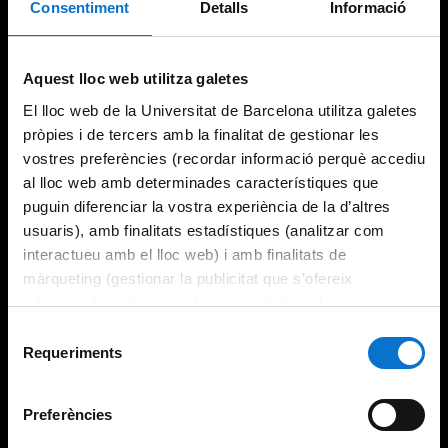
Consentiment
Detalls
Informació
Try again
Aquest lloc web utilitza galetes
El lloc web de la Universitat de Barcelona utilitza galetes
pròpies i de tercers amb la finalitat de gestionar les
vostres preferències (recordar informació perquè accediu
al lloc web amb determinades característiques que
puguin diferenciar la vostra experiència de la d’altres
usuaris), amb finalitats estadístiques (analitzar com
interactueu amb el lloc web) i amb finalitats de
màrqueting (gestionar la publicitat que s’ofereix
adequant-la en funció dels vostres hàbits de navegació).
Per obtenir més informació sobre les galetes podeu
Selecció
consultar la
Política de galetes del lloc web de la
Requeriments
de
Universitat de Barcelona
.
consentiment
Preferències