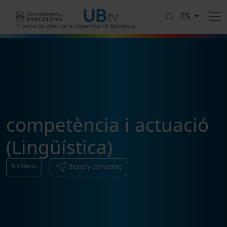
Pasar al contenido principal
ES
El portal de vídeo de la Universitat de Barcelona
competència i actuació
(Lingüística)
5
vídeos
Sigue y comparte