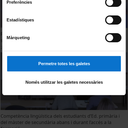
Preferències
Estadístiques
Perfils lingüístics dels futurs docents de primària i
Màrqueting
secundària. Dominància, ús del català i del castellà.
28 Febrero, 2025
Permetre totes les galetes
Només utilitzar les galetes necessàries
Competència lingüística dels estudiants d’Ed. primària i
del màster de secundària abans i durant l’accés a la