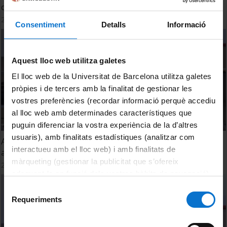
de futur
28 Febrero, 2025
Consentiment
Detalls
Informació
Aquest lloc web utilitza galetes
El lloc web de la Universitat de Barcelona utilitza galetes
pròpies i de tercers amb la finalitat de gestionar les
vostres preferències (recordar informació perquè accediu
al lloc web amb determinades característiques que
puguin diferenciar la vostra experiència de la d’altres
usuaris), amb finalitats estadístiques (analitzar com
Accions i metodologies per impulsar l’ús del català a les
interactueu amb el lloc web) i amb finalitats de
aules de primària i secundària
màrqueting (gestionar la publicitat que s’ofereix
28 Febrero, 2025
adequant-la en funció dels vostres hàbits de navegació).
Per obtenir més informació sobre les galetes podeu
Selecció
consultar la
Política de galetes del lloc web de la
Requeriments
de
Universitat de Barcelona
.
consentiment