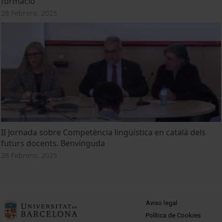
formació
28 Febrero, 2025
II Jornada sobre Competència lingüística en català dels
futurs docents. Benvinguda
28 Febrero, 2025
MENÚ PEU 1
Aviso legal
Política de Cookies