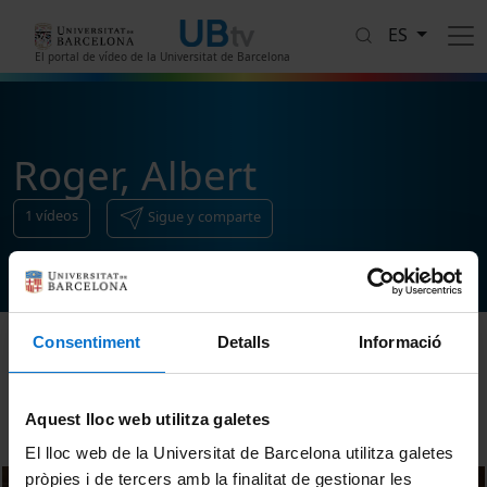
Pasar al contenido principal
ES
El portal de vídeo de la Universitat de Barcelona
Roger, Albert
1
vídeos
Sigue y comparte
Consentiment
Detalls
Informació
Ordenar
Aquest lloc web utilitza galetes
El lloc web de la Universitat de Barcelona utilitza galetes
pròpies i de tercers amb la finalitat de gestionar les