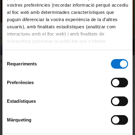
vostres preferències (recordar informació perquè accediu
al lloc web amb determinades característiques que
puguin diferenciar la vostra experiència de la d’altres
usuaris), amb finalitats estadístiques (analitzar com
interactueu amb el lloc web) i amb finalitats de
màrqueting (gestionar la publicitat que s’ofereix
adequant-la en funció dels vostres hàbits de navegació).
Per obtenir més informació sobre les galetes podeu
Selecció
Sustainable Innovations
consultar la
Política de galetes del lloc web de la
Requeriments
de
9 Febrero, 2024
Universitat de Barcelona
.
consentiment
Preferències
MENÚ PEU 1
Aviso legal
Estadístiques
Política de Cookies
Màrqueting
PEU 2
Privacidad y términos
Sobre UBtv