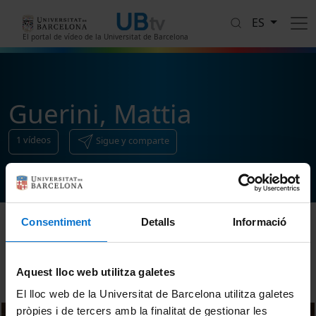
Pasar al contenido principal
ES
El portal de vídeo de la Universitat de Barcelona
Guerini, Mattia
1
vídeos
Sigue y comparte
Consentiment
Detalls
Informació
Ordenar
Aquest lloc web utilitza galetes
El lloc web de la Universitat de Barcelona utilitza galetes
pròpies i de tercers amb la finalitat de gestionar les