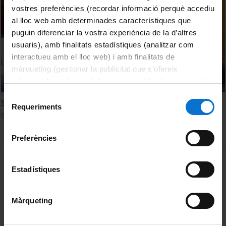
vostres preferències (recordar informació perquè accediu
al lloc web amb determinades característiques que
puguin diferenciar la vostra experiència de la d’altres
usuaris), amb finalitats estadístiques (analitzar com
interactueu amb el lloc web) i amb finalitats de
màrqueting (gestionar la publicitat que s’ofereix
adequant-la en funció dels vostres hàbits de navegació).
Per obtenir més informació sobre les galetes podeu
Selecció
Sustainable Innovations
consultar la
Política de galetes del lloc web de la
Requeriments
de
9 Febrero, 2024
Universitat de Barcelona
.
consentiment
Preferències
MENÚ PEU 1
Aviso legal
Estadístiques
Política de Cookies
Màrqueting
PEU 2
Privacidad y términos
Sobre UBtv