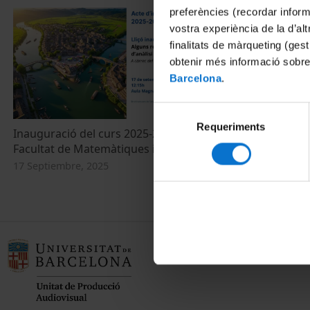
preferències (recordar infor
vostra experiència de la d’al
finalitats de màrqueting (gest
obtenir més informació sobre
Barcelona
.
Selecció
Requeriments
de
Inauguració del curs 2025-2026 de la
consentiment
Facultat de Matemàtiques i Informàtica
17 Septiembre, 2025