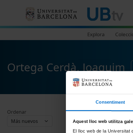
Navegació principal
Explora
Colecci
Ortega Cerdà, Joaquim
Consentiment
Ordenar
Aquest lloc web utilitza gal
El lloc web de la Universitat 