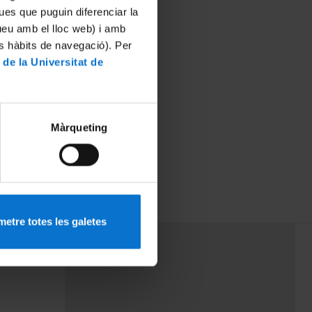
ues que puguin diferenciar la
tueu amb el lloc web) i amb
es hàbits de navegació). Per
 de la Universitat de
Màrqueting
etre totes les galetes
PEU 3
rminos
Contacto