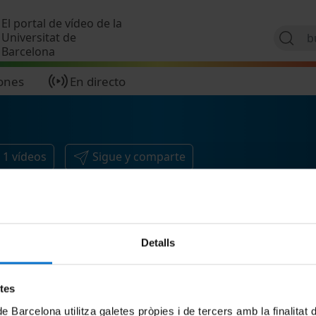
Pasar al contenido principal
El portal de vídeo de la
Universitat de
Barcelona
ones
En directo
1
vídeos
Sigue y comparte
Detalls
etes
de Barcelona utilitza galetes pròpies i de tercers amb la finalitat