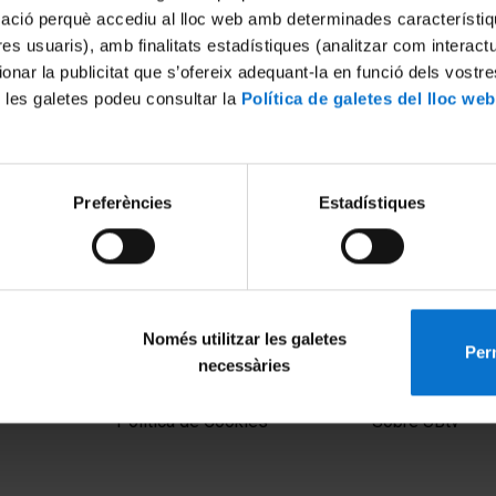
mació perquè accediu al lloc web amb determinades característiq
tres usuaris), amb finalitats estadístiques (analitzar com interac
ionar la publicitat que s’ofereix adequant-la en funció dels vostr
 les galetes podeu consultar la
Política de galetes del lloc web
Preferències
Estadístiques
Només utilitzar les galetes
Perm
necessàries
MENÚ PEU 1
PEU 2
Aviso legal
Privacidad y té
Política de Cookies
Sobre UBtv