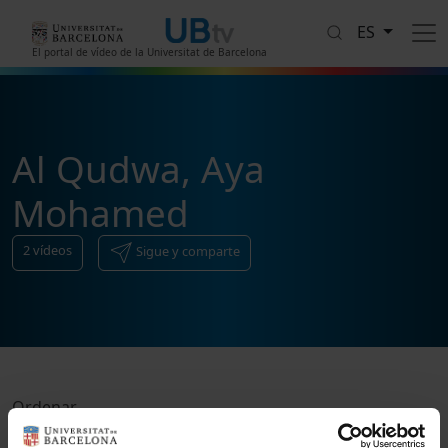
Pasar al contenido principal
ES
El portal de vídeo de la Universitat de Barcelona
Al Qudwa, Aya
Mohamed
2
vídeos
Sigue y comparte
Ordenar