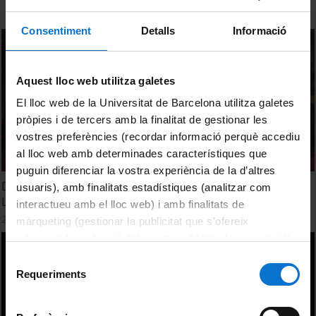
Consentiment
Detalls
Informació
Aquest lloc web utilitza galetes
El lloc web de la Universitat de Barcelona utilitza galetes
pròpies i de tercers amb la finalitat de gestionar les
vostres preferències (recordar informació perquè accediu
al lloc web amb determinades característiques que
puguin diferenciar la vostra experiència de la d’altres
Diada de la Memòria de la Universitat de Barcelona 2026:
usuaris), amb finalitats estadístiques (analitzar com
La Universitat, sota les bombes
interactueu amb el lloc web) i amb finalitats de
26 Enero, 2026
màrqueting (gestionar la publicitat que s’ofereix
adequant-la en funció dels vostres hàbits de navegació).
Per obtenir més informació sobre les galetes podeu
Selecció
consultar la
Política de galetes del lloc web de la
Requeriments
de
Universitat de Barcelona
.
consentiment