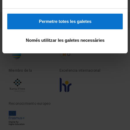
Sobre UBtv
PEU 3
Contacto
Permetre totes les galetes
Fundadora de la
Miembro de la
Només utilitzar les galetes necessàries
Miembro de la
Excelencia internacional
Reconocimiento europeo