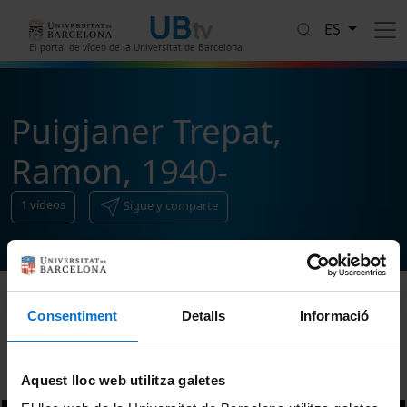
Pasar al contenido principal
ES
El portal de vídeo de la Universitat de Barcelona
Puigjaner Trepat,
Ramon, 1940-
1
vídeos
Sigue y comparte
Consentiment
Detalls
Informació
Ordenar
Aquest lloc web utilitza galetes