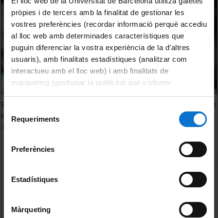
El lloc web de la Universitat de Barcelona utilitza galetes
pròpies i de tercers amb la finalitat de gestionar les
vostres preferències (recordar informació perquè accediu
al lloc web amb determinades característiques que
puguin diferenciar la vostra experiència de la d’altres
usuaris), amb finalitats estadístiques (analitzar com
interactueu amb el lloc web) i amb finalitats de
màrqueting (gestionar la publicitat que s’ofereix
adequant-la en funció dels vostres hàbits de navegació).
Repensar el capitalisme a partir de nous models de negoci
Per obtenir més informació sobre les galetes podeu
Selecció
empresarials
consultar la
Política de galetes del lloc web de la
Requeriments
de
4 Junio, 2025
Universitat de Barcelona
.
consentiment
Preferències
MENÚ PEU 1
Aviso legal
Estadístiques
Política de Cookies
Màrqueting
PEU 2
Privacidad y términos