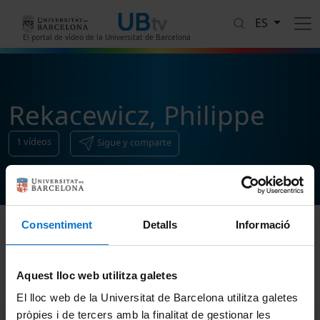
Pasar al contenido principal
ES
El portal de vídeo de la Universitat de Barcelona
Rekacewicz, Philippe
1
vídeos
Sigue y comparte
Consentiment
Detalls
Informació
Ordenar
Aquest lloc web utilitza galetes
El lloc web de la Universitat de Barcelona utilitza galetes
pròpies i de tercers amb la finalitat de gestionar les