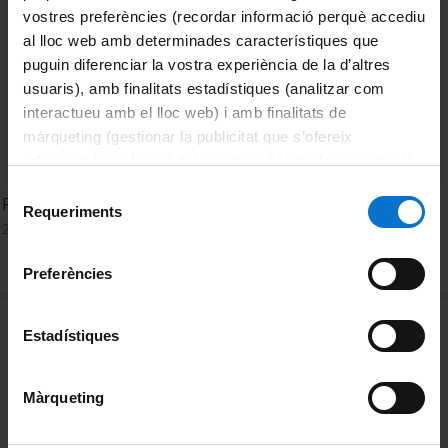
vostres preferències (recordar informació perquè accediu
al lloc web amb determinades característiques que
puguin diferenciar la vostra experiència de la d’altres
usuaris), amb finalitats estadístiques (analitzar com
interactueu amb el lloc web) i amb finalitats de
màrqueting (gestionar la publicitat que s’ofereix
adequant-la en funció dels vostres hàbits de navegació).
Per obtenir més informació sobre les galetes podeu
Selecció
Radical Mapping Seminar with Philippe Rekacewicz
consultar la
Política de galetes del lloc web de la
Requeriments
de
23 Marzo, 2026
Universitat de Barcelona
.
consentiment
Preferències
MENÚ PEU 1
Aviso legal
Estadístiques
Política de Cookies
Màrqueting
PEU 2
Privacidad y términos
Sobre UBtv