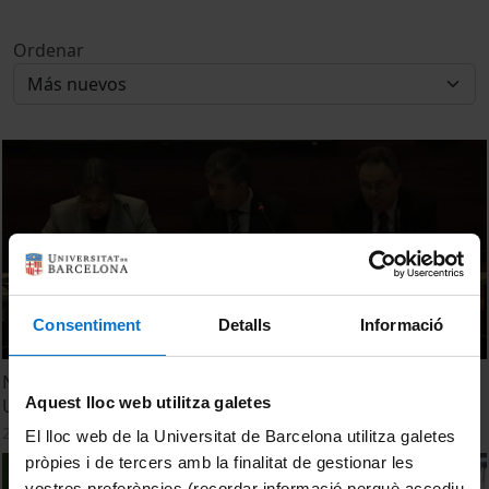
Ordenar
Consentiment
Detalls
Informació
Nous reptes ciutadans: Economia Social i Comunitat
Aquest lloc web utilitza galetes
Universitària, col·laboracions i sinergies (1ª part)
22 Julio, 2014
El lloc web de la Universitat de Barcelona utilitza galetes
pròpies i de tercers amb la finalitat de gestionar les
vostres preferències (recordar informació perquè accediu