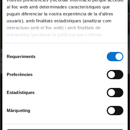
al lloc web amb determinades característiques que
puguin diferenciar la vostra experiència de la d’altres
usuaris), amb finalitats estadístiques (analitzar com
interactueu amb el lloc web) i amb finalitats de
màrqueting (gestionar la publicitat que s’ofereix
adequant-la en funció dels vostres hàbits de navegació).
Per obtenir més informació sobre les galetes podeu
Selecció
Entrevistes Economia Social i Comunitat Universitària:
consultar la
Política de galetes del lloc web de la
Requeriments
de
col·laboracions i sinergies
Universitat de Barcelona
.
consentiment
17 Julio, 2014
Preferències
Estadístiques
Màrqueting