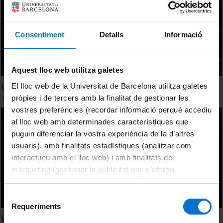
Consentiment
Detalls
Informació
Aquest lloc web utilitza galetes
El Rostro Humano identidad y parecido. Alfons Puigarnau
El lloc web de la Universitat de Barcelona utilitza galetes
pròpies i de tercers amb la finalitat de gestionar les
19 Febrero, 2016
vostres preferències (recordar informació perquè accediu
al lloc web amb determinades característiques que
puguin diferenciar la vostra experiència de la d’altres
usuaris), amb finalitats estadístiques (analitzar com
interactueu amb el lloc web) i amb finalitats de
màrqueting (gestionar la publicitat que s’ofereix
adequant-la en funció dels vostres hàbits de navegació).
Per obtenir més informació sobre les galetes podeu
Selecció
consultar la
Política de galetes del lloc web de la
Requeriments
de
Universitat de Barcelona
.
El Rostro Humano identidad y parecido. Cosme Gay
consentiment