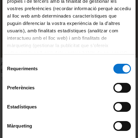
pròpies i de tercers amb la finalitat de gestionar les
vostres preferències (recordar informació perquè accediu
al lloc web amb determinades característiques que
puguin diferenciar la vostra experiència de la d’altres
usuaris), amb finalitats estadístiques (analitzar com
interactueu amb el lloc web) i amb finalitats de
màrqueting (gestionar la publicitat que s’ofereix
adequant-la en funció dels vostres hàbits de navegació).
Per obtenir més informació sobre les galetes podeu
Selecció
A new international consortium to facilitate Stem Cell-
consultar la
Política de galetes del lloc web de la
Requeriments
de
Based Therapy for Huntington’s disease
Universitat de Barcelona
.
consentiment
16 Marzo, 2021
Preferències
MENÚ PEU 1
Estadístiques
Aviso legal
Política de Cookies
Màrqueting
PEU 2
Privacidad y términos