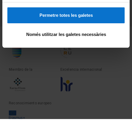
Sobre UBtv
Permetre totes les galetes
PEU 3
Contacto
Només utilitzar les galetes necessàries
Fundadora de la
Miembro de la
Miembro de la
Excelencia internacional
Reconocimiento europeo