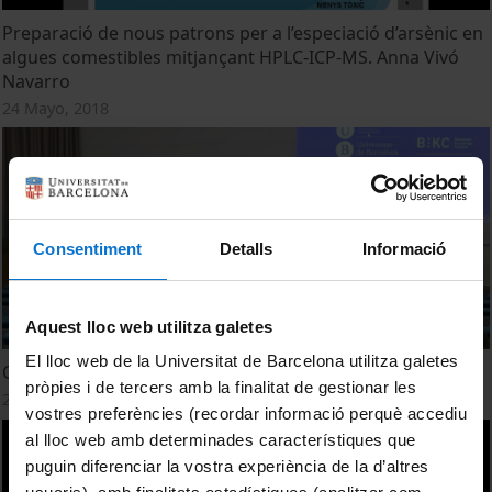
Preparació de nous patrons per a l’especiació d’arsènic en
algues comestibles mitjançant HPLC-ICP-MS. Anna Vivó
Navarro
24 Mayo, 2018
Consentiment
Detalls
Informació
Aquest lloc web utilitza galetes
El lloc web de la Universitat de Barcelona utilitza galetes
Química de l'aigua (I). Col·loqui
pròpies i de tercers amb la finalitat de gestionar les
24 Mayo, 2018
vostres preferències (recordar informació perquè accediu
al lloc web amb determinades característiques que
puguin diferenciar la vostra experiència de la d’altres