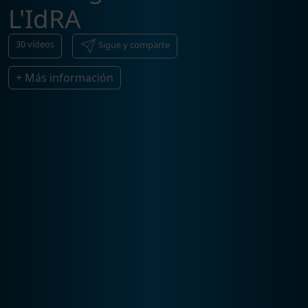
L'IdRA
30
vídeos
Sigue y comparte
+ Más información