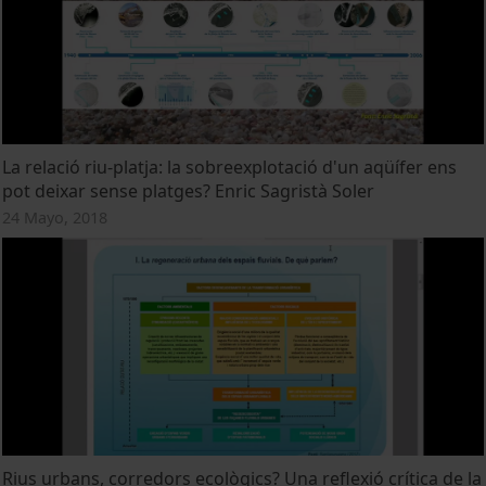
La relació riu-platja: la sobreexplotació d'un aqüífer ens
pot deixar sense platges? Enric Sagristà Soler
24 Mayo, 2018
Rius urbans, corredors ecològics? Una reflexió crítica de la