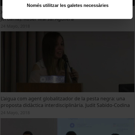
Només utilitzar les galetes necessàries
Xarxes de distribució de l'aigua al jaciment de Sela (Tafila,
Jordània). Roser Marsal Aguilera
24 Mayo, 2018
L’aigua com agent globalitzador de la pesta negra: una
proposta didàctica interdisciplinària. Judit Sabido-Codina
24 Mayo, 2018