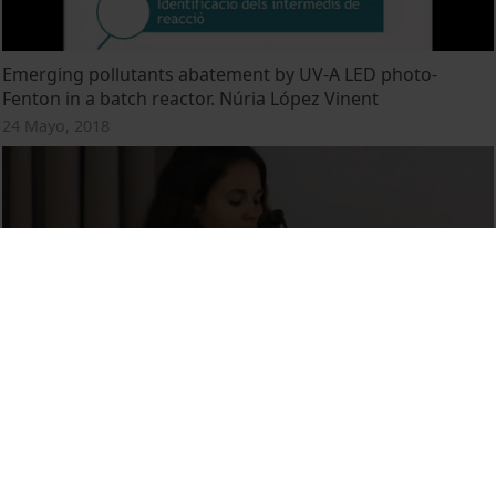
Emerging pollutants abatement by UV-A LED photo-
Fenton in a batch reactor. Núria López Vinent
24 Mayo, 2018
The performance of Fenton and photo-Fenton processes
to reduce the dye contamination present in wastewater
effluents. Margalida Ribas García
24 Mayo, 2018