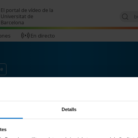
Pasar al contenido principal
El portal de vídeo de la
Universitat de
Barcelona
ones
En directo
te
Detalls
etes