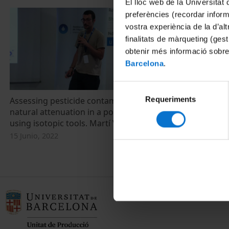
El lloc web de la Universitat 
preferències (recordar infor
vostra experiència de la d’al
finalitats de màrqueting (gest
obtenir més informació sobre
Barcelona
.
Selecció
Requeriments
de
Assessing pesticide contamination and
La relació riu
natural attenuation in a polluted aquifer
d'un aqüífer
consentiment
using isotopic tools. Martí Vinyes Nadal
platges? Enri
15 Junio, 2022
24 Mayo, 2018