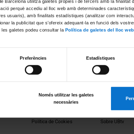
de Barcelona utilitza galetes pròpies i de tercers amb la finalitat
mació perquè accediu al lloc web amb determinades característiq
tres usuaris), amb finalitats estadístiques (analitzar com interac
ionar la publicitat que s’ofereix adequant-la en funció dels vostr
 les galetes podeu consultar la
Política de galetes del lloc web
Preferències
Estadístiques
-platja: la sobreexplotació
Captación y aprovechamient
 ens pot deixar sense
acuíferos contaminados
c Sagristà Soler
26 Junio, 2014
Només utilitzar les galetes
Perm
necessàries
MENÚ PEU 1
PEU 2
Aviso legal
Privacidad y té
Política de Cookies
Sobre UBtv