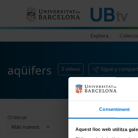
Navegació principal
Explora
Colecci
aqüifers
3
vídeos
Sigue y compar
Consentiment
Ordenar
Aquest lloc web utilitza gal