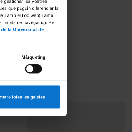
 de gestionar les vostres
ues que puguin diferenciar la
tueu amb el lloc web) i amb
es hàbits de navegació). Per
 de la Universitat de
Màrqueting
o de agua en
etre totes les galetes
PEU 3
rminos
Contacto