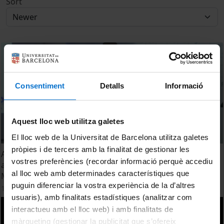
Sort
Consentiment
Detalls
Informació
Aquest lloc web utilitza galetes
El lloc web de la Universitat de Barcelona utilitza galetes
pròpies i de tercers amb la finalitat de gestionar les
Assessing pesticide contamination and natural
vostres preferències (recordar informació perquè accediu
attenuation in a polluted aquifer using isotopic tools.
al lloc web amb determinades característiques que
Martí Vinyes Nadal
puguin diferenciar la vostra experiència de la d’altres
15 June, 2022
usuaris), amb finalitats estadístiques (analitzar com
interactueu amb el lloc web) i amb finalitats de
màrqueting (gestionar la publicitat que s’ofereix