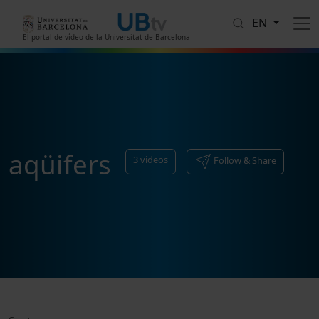
Skip to main content
EN
El portal de vídeo de la Universitat de Barcelona
aqüifers
3
videos
Follow & Share