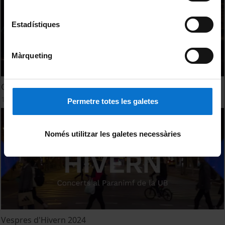
Estadístiques
Màrqueting
Opinions dels grups - Els Vespres Hivern 2024
15 març, 2024
Permetre totes les galetes
Només utilitzar les galetes necessàries
Vespres d'Hivern 2024