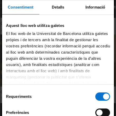
Consentiment
Detalls
Informació
Concert de Sarabat
Aquest lloc web utilitza galetes
24 maig, 2024
El lloc web de la Universitat de Barcelona utilitza galetes
pròpies i de tercers amb la finalitat de gestionar les
vostres preferències (recordar informació perquè accediu
al lloc web amb determinades característiques que
puguin diferenciar la vostra experiència de la d’altres
usuaris), amb finalitats estadístiques (analitzar com
interactueu amb el lloc web) i amb finalitats de
màrqueting (gestionar la publicitat que s’ofereix
adequant-la en funció dels vostres hàbits de navegació).
Per obtenir més informació sobre les galetes podeu
Selecció
Opinions del públic dels Vespres d'Hivern 2024
consultar la
Política de galetes del lloc web de la
Requeriments
de
15 març, 2024
Universitat de Barcelona
.
consentiment
Preferències