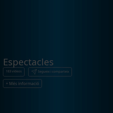
Espectacles
183
vídeos
Segueix i comparteix
+ Més informació