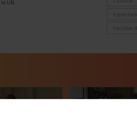
Cultural
 la UB.
Espectacl
Facultat 