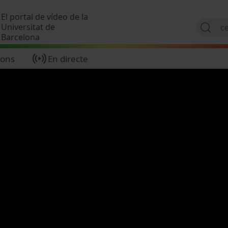
Vés al contingut
El portal de vídeo de la
Universitat de
Barcelona
ions
En directe