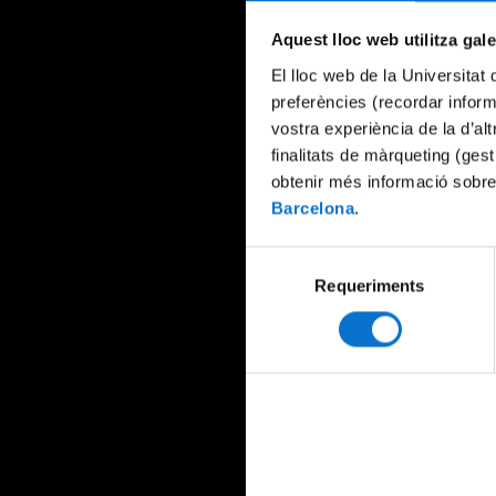
Aquest lloc web utilitza gal
El lloc web de la Universitat 
preferències (recordar infor
vostra experiència de la d’al
finalitats de màrqueting (gest
obtenir més informació sobre
Barcelona
.
Selecció
Requeriments
de
consentiment