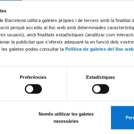
etes
de Barcelona utilitza galetes pròpies i de tercers amb la finalitat
mació perquè accediu al lloc web amb determinades característiq
tres usuaris), amb finalitats estadístiques (analitzar com interac
ionar la publicitat que s’ofereix adequant-la en funció dels vostr
 les galetes podeu consultar la
Política de galetes del lloc web
Preferències
Estadístiques
Només utilitzar les galetes
Perm
necessàries