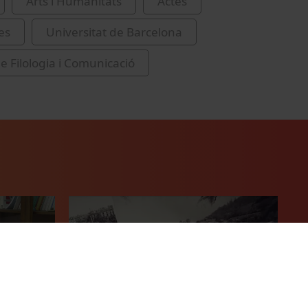
Arts i Humanitats
Actes
es
Universitat de Barcelona
de Filologia i Comunicació