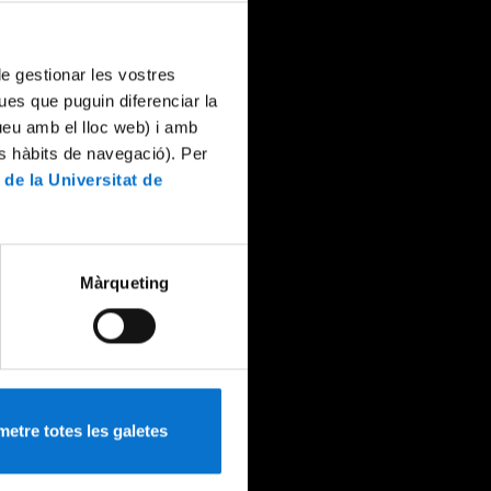
 de gestionar les vostres
ues que puguin diferenciar la
tueu amb el lloc web) i amb
es hàbits de navegació). Per
 de la Universitat de
Màrqueting
etre totes les galetes