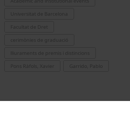
Academic and institutional events
Universitat de Barcelona
Facultat de Dret
cerimònies de graduació
lliuraments de premis i distincions
Pons Ràfols, Xavier
Garrido, Pablo
Related videos