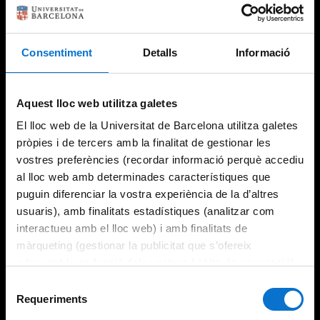
Consentiment
Detalls
Informació
Try again
Aquest lloc web utilitza galetes
El lloc web de la Universitat de Barcelona utilitza galetes
pròpies i de tercers amb la finalitat de gestionar les
vostres preferències (recordar informació perquè accediu
al lloc web amb determinades característiques que
puguin diferenciar la vostra experiència de la d’altres
usuaris), amb finalitats estadístiques (analitzar com
interactueu amb el lloc web) i amb finalitats de
màrqueting (gestionar la publicitat que s’ofereix
adequant-la en funció dels vostres hàbits de navegació).
Per obtenir més informació sobre les galetes podeu
Selecció
consultar la
Política de galetes del lloc web de la
Requeriments
de
Universitat de Barcelona
.
consentiment