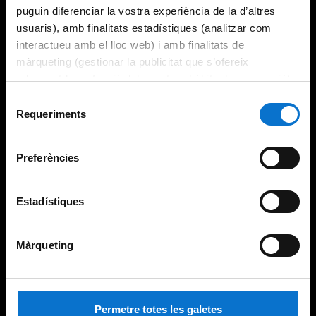
puguin diferenciar la vostra experiència de la d’altres
usuaris), amb finalitats estadístiques (analitzar com
interactueu amb el lloc web) i amb finalitats de
màrqueting (gestionar la publicitat que s’ofereix
adequant-la en funció dels vostres hàbits de navegació).
Per obtenir més informació sobre les galetes podeu
Selecció
consultar la
Política de galetes del lloc web de la
Requeriments
de
Universitat de Barcelona
.
consentiment
Preferències
Estadístiques
Màrqueting
Permetre totes les galetes