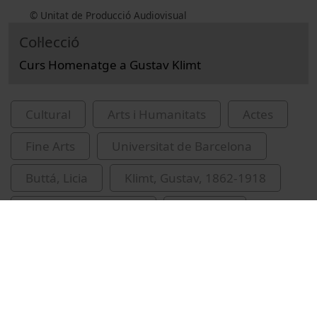
© Unitat de Producció Audiovisual
Col·lecció
Curs Homenatge a Gustav Klimt
Cultural
Arts i Humanitats
Actes
Fine Arts
Universitat de Barcelona
Buttá, Licia
Klimt, Gustav, 1862-1918
narracions bíbliques
mitologia
recursos educatius oberts UB
conferències