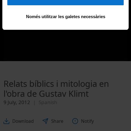
Només utilitzar les galetes necessàries
Relats bíblics i mitologia en
l'obra de Gustav Klimt
9 July, 2012
Spanish
Download
Share
Notify