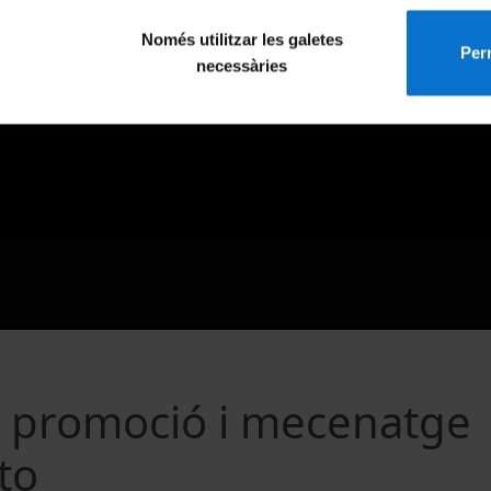
Només utilitzar les galetes
Perm
necessàries
a: promoció i mecenatge
to