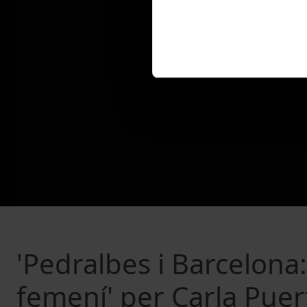
'Pedralbes i Barcelon
femení' per Carla Puer