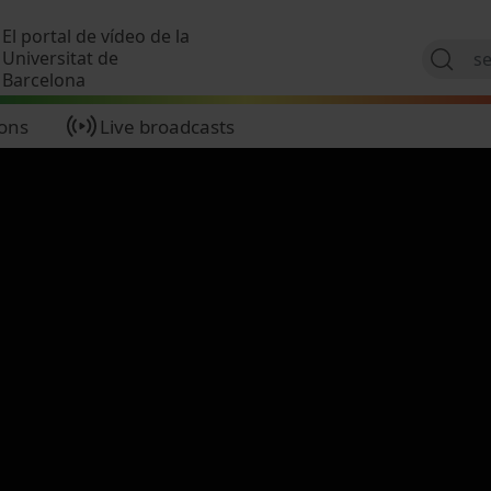
Skip to main content
El portal de vídeo de la
Universitat de
Barcelona
ions
Live broadcasts