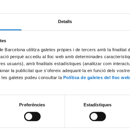
Try again
Detalls
etes
de Barcelona utilitza galetes pròpies i de tercers amb la finalitat
mació perquè accediu al lloc web amb determinades característiq
tres usuaris), amb finalitats estadístiques (analitzar com interac
ionar la publicitat que s’ofereix adequant-la en funció dels vostr
 les galetes podeu consultar la
Política de galetes del lloc web
Preferències
Estadístiques