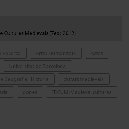
e Cultures Medievals (7es : 2012)
i Recerca
Arts i Humanitats
Actes
Universitat de Barcelona
e Geografia i Història
ciutats medievals
arla
dones
IRCUM-Medieval cultures