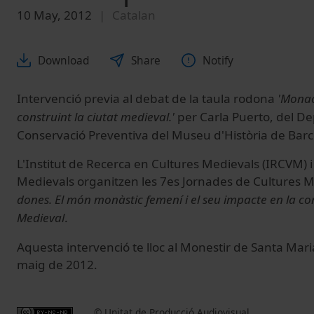
10 May, 2012
Catalan
Download
Share
Notify
Intervenció previa al debat de la taula rodona
'Monac
construint la ciutat medieval.'
per Carla Puerto, del D
Conservació Preventiva del Museu d'Història de Ba
L'Institut de Recerca en Cultures Medievals (IRCVM) i
Medievals organitzen les 7es Jornades de Cultures 
dones. El món monàstic femení i el seu impacte en la co
Medieval
.
Aquesta intervenció te lloc al Monestir de Santa Mar
maig de 2012.
© Unitat de Producció Audiovisual