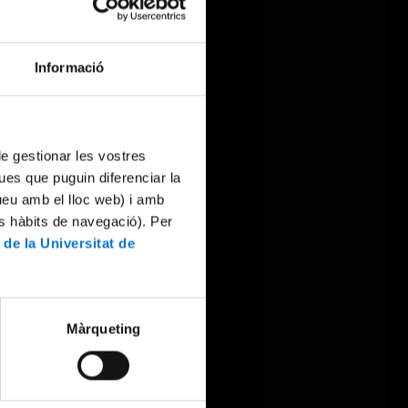
Informació
 de gestionar les vostres
ues que puguin diferenciar la
tueu amb el lloc web) i amb
es hàbits de navegació). Per
 de la Universitat de
Màrqueting