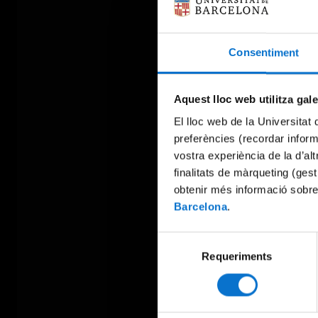
Consentiment
Aquest lloc web utilitza gal
El lloc web de la Universitat 
preferències (recordar infor
vostra experiència de la d’al
finalitats de màrqueting (gest
obtenir més informació sobre
Barcelona
.
Selecció
Requeriments
de
consentiment