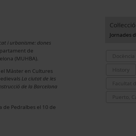
Col·lecció
Jornades d
at i urbanisme: dones
epartament de
Docència 
rcelona (MUHBA).
History
 el Màster en Cultures
Medievals
La ciutat de les
Facultat d
nstrucció de la Barcelona
Puerto, C
ia de Pedralbes el 10 de