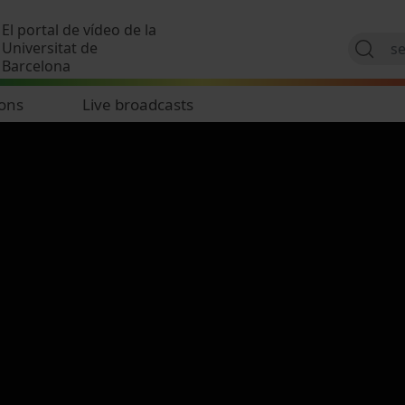
Skip to main content
El portal de vídeo de la
Universitat de
Barcelona
ions
Live broadcasts