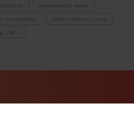
d'Educació
aprenentatge servei
er als estudiants
Rubio i Serrano, Laura
ep, 1961-