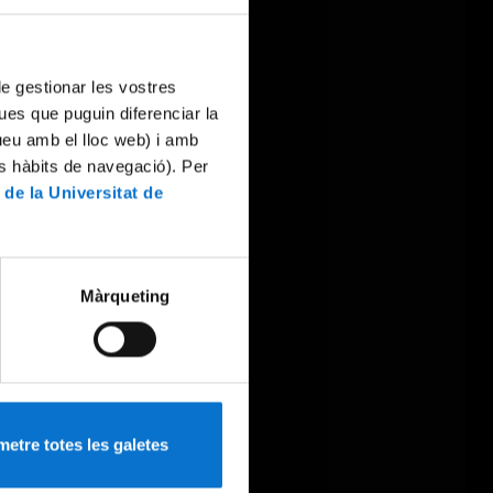
 de gestionar les vostres
ues que puguin diferenciar la
tueu amb el lloc web) i amb
es hàbits de navegació). Per
 de la Universitat de
Màrqueting
etre totes les galetes