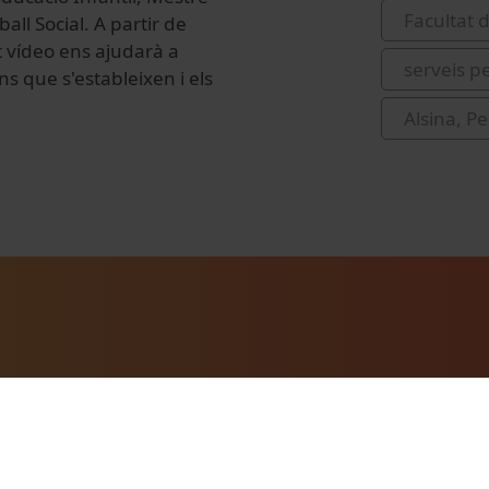
Facultat 
all Social. A partir de
t vídeo ens ajudarà a
serveis p
ns que s'estableixen i els
Alsina, P