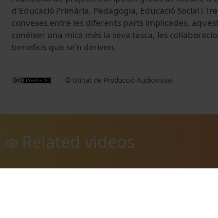
d'Educació Primària, Pedagogia, Educació Social i Treb
conveses entre les diferents parts implicades, aques
conèixer una mica més la seva tasca, les col·laboracio
beneficis que se'n deriven.
© Unitat de Producció Audiovisual
Related videos