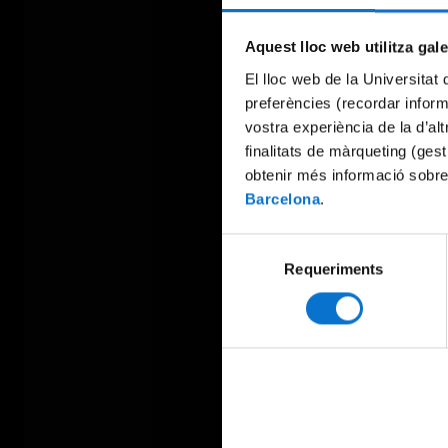
Aquest lloc web utilitza gal
El lloc web de la Universitat 
preferències (recordar infor
vostra experiència de la d’al
finalitats de màrqueting (gest
obtenir més informació sobre
Barcelona
.
Selecció
Requeriments
de
consentiment