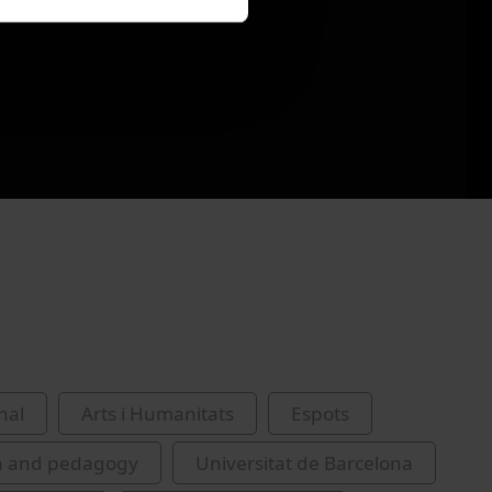
nal
Arts i Humanitats
Espots
n and pedagogy
Universitat de Barcelona