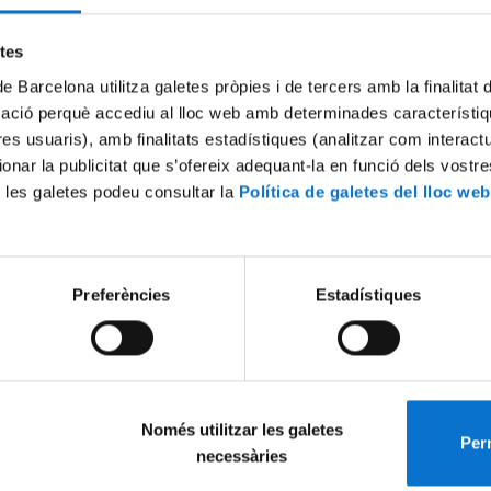
Try again
etes
de Barcelona utilitza galetes pròpies i de tercers amb la finalitat
mació perquè accediu al lloc web amb determinades característiq
tres usuaris), amb finalitats estadístiques (analitzar com interac
ionar la publicitat que s’ofereix adequant-la en funció dels vostr
 les galetes podeu consultar la
Política de galetes del lloc web
Preferències
Estadístiques
Només utilitzar les galetes
Perm
necessàries