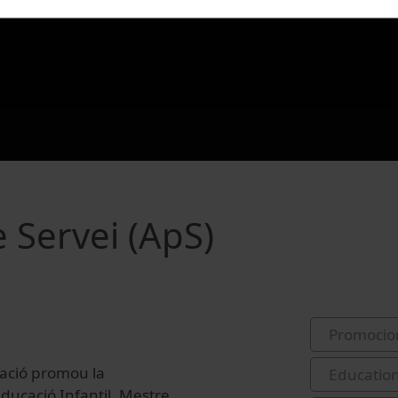
 Servei (ApS)
Promocio
ació ​promou la
Educatio
Educació Infantil, Mestre