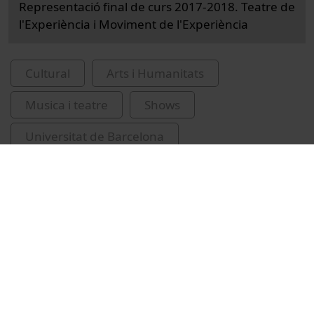
Representació final de curs 2017-2018. Teatre de
l'Experiència i Moviment de l'Experiència
Cultural
Arts i Humanitats
Musica i teatre
Shows
Universitat de Barcelona
Universitat de l'Experiència (Universitat de
Barcelona)
teatre
Berenguer, Anna