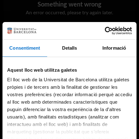
Something went wrong
An error occurred, please try again later.
Try again
Consentiment
Detalls
Informació
Aquest lloc web utilitza galetes
El lloc web de la Universitat de Barcelona utilitza galetes
pròpies i de tercers amb la finalitat de gestionar les
vostres preferències (recordar informació perquè accediu
al lloc web amb determinades característiques que
puguin diferenciar la vostra experiència de la d’altres
usuaris), amb finalitats estadístiques (analitzar com
interactueu amb el lloc web) i amb finalitats de
màrqueting (gestionar la publicitat que s’ofereix