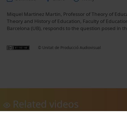
Miquel
Martinez
Martin
, Professor of
Theory of Educ
Theory and
History of Education
, Faculty of
Education
Barcelona (
UB)
,
responds
to the question posed
in th
© Unitat de Producció Audiovisual
Related videos