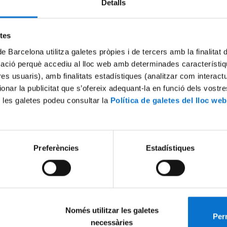
Detalls
Try again
etes
de Barcelona utilitza galetes pròpies i de tercers amb la finalitat
mació perquè accediu al lloc web amb determinades característiq
tres usuaris), amb finalitats estadístiques (analitzar com interac
ionar la publicitat que s’ofereix adequant-la en funció dels vostr
 les galetes podeu consultar la
Política de galetes del lloc web
Preferències
Estadístiques
Només utilitzar les galetes
Perm
necessàries