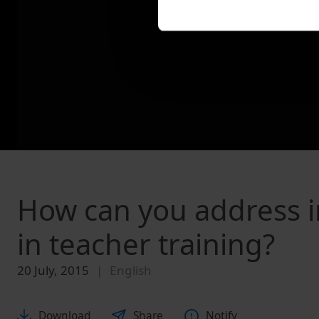
How can you address 
in teacher training?
20 July, 2015
English
Download
Share
Notify