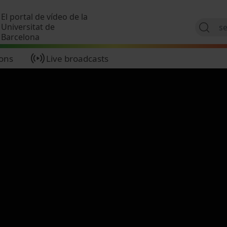
Skip to main content
El portal de vídeo de la
Universitat de
Barcelona
ions
Live broadcasts