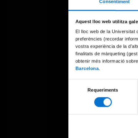
Consentiment
Aquest lloc web utilitza gal
El lloc web de la Universitat 
preferències (recordar infor
vostra experiència de la d’al
finalitats de màrqueting (gest
obtenir més informació sobre
Barcelona
.
Selecció
Requeriments
de
consentiment