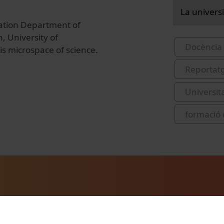
La univers
ation
Department
of
, University
of
Docència 
is
microspace
of
science.
Reportat
Universit
formació 