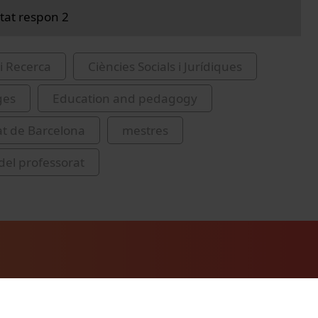
itat respon 2
i Recerca
Ciències Socials i Jurídiques
ges
Education and pedagogy
at de Barcelona
mestres
del professorat