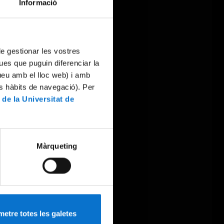
Informació
 de gestionar les vostres
ues que puguin diferenciar la
tueu amb el lloc web) i amb
es hàbits de navegació). Per
 de la Universitat de
Màrqueting
etre totes les galetes