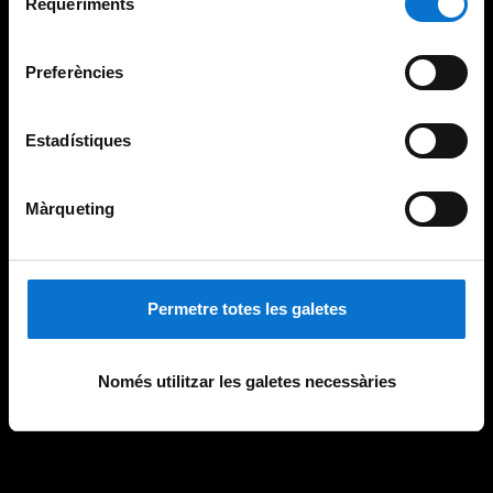
consultar la
Política de galetes del lloc web de la
Requeriments
de
Universitat de Barcelona
.
consentiment
Preferències
Estadístiques
Màrqueting
Permetre totes les galetes
Només utilitzar les galetes necessàries