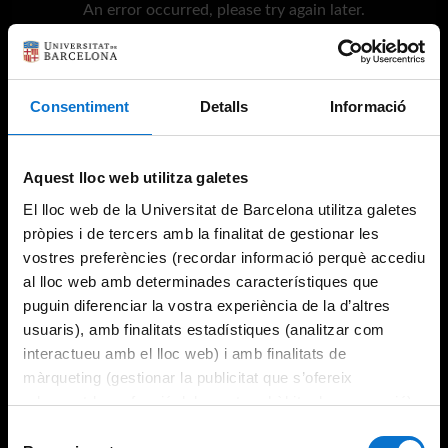
An error occurred, please try again later.
Try again
Consentiment
Detalls
Informació
Aquest lloc web utilitza galetes
El lloc web de la Universitat de Barcelona utilitza galetes
pròpies i de tercers amb la finalitat de gestionar les
vostres preferències (recordar informació perquè accediu
al lloc web amb determinades característiques que
puguin diferenciar la vostra experiència de la d’altres
usuaris), amb finalitats estadístiques (analitzar com
interactueu amb el lloc web) i amb finalitats de
màrqueting (gestionar la publicitat que s’ofereix
adequant-la en funció dels vostres hàbits de navegació).
Per obtenir més informació sobre les galetes podeu
Selecció