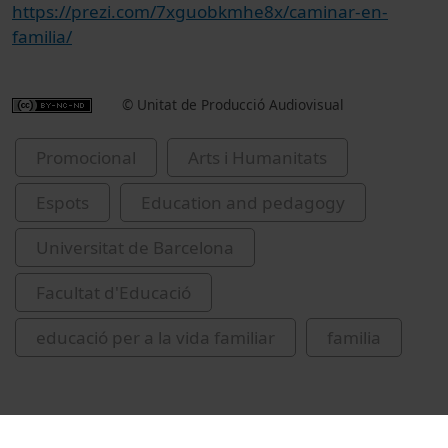
https://prezi.com/7xguobkmhe8x/caminar-en-
familia/
© Unitat de Producció Audiovisual
Promocional
Arts i Humanitats
Espots
Education and pedagogy
Universitat de Barcelona
Facultat d'Educació
educació per a la vida familiar
familia