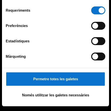
Per obtenir més informació sobre les galetes podeu
Selecció
consultar la
Política de galetes del lloc web de la
Requeriments
de
Universitat de Barcelona
.
consentiment
Preferències
Estadístiques
Màrqueting
Permetre totes les galetes
Només utilitzar les galetes necessàries