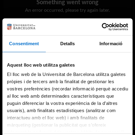
Something went wrong
An error occurred, please try again later.
Try again
Consentiment
Detalls
Informació
Aquest lloc web utilitza galetes
El lloc web de la Universitat de Barcelona utilitza galetes
pròpies i de tercers amb la finalitat de gestionar les
vostres preferències (recordar informació perquè accediu
al lloc web amb determinades característiques que
puguin diferenciar la vostra experiència de la d’altres
usuaris), amb finalitats estadístiques (analitzar com
interactueu amb el lloc web) i amb finalitats de
màrqueting (gestionar la publicitat que s’ofereix
adequant-la en funció dels vostres hàbits de navegació).