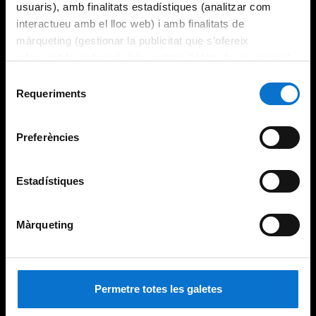
usuaris), amb finalitats estadístiques (analitzar com
interactueu amb el lloc web) i amb finalitats de
màrqueting (gestionar la publicitat que s’ofereix
adequant-la en funció dels vostres hàbits de navegació).
Per obtenir més informació sobre les galetes podeu
Selecció
consultar la
Política de galetes del lloc web de la
Requeriments
de
Universitat de Barcelona
.
consentiment
Preferències
Estadístiques
Màrqueting
Permetre totes les galetes