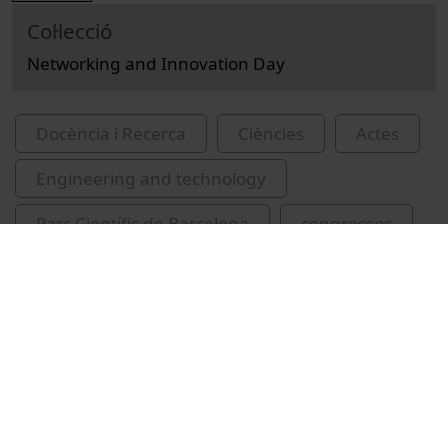
Col·lecció
Networking and Innovation Day
Docència i Recerca
Ciències
Actes
Engineering and technology
Parc Científic de Barcelona
congressos
gestió dels ecosistemes
Ferràs, Xavier, 1969-