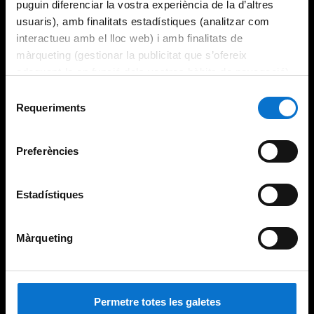
puguin diferenciar la vostra experiència de la d’altres
usuaris), amb finalitats estadístiques (analitzar com
interactueu amb el lloc web) i amb finalitats de
màrqueting (gestionar la publicitat que s’ofereix
adequant-la en funció dels vostres hàbits de navegació).
Per obtenir més informació sobre les galetes podeu
Selecció
consultar la
Política de galetes del lloc web de la
Requeriments
de
Universitat de Barcelona
.
consentiment
Preferències
Estadístiques
Màrqueting
Permetre totes les galetes