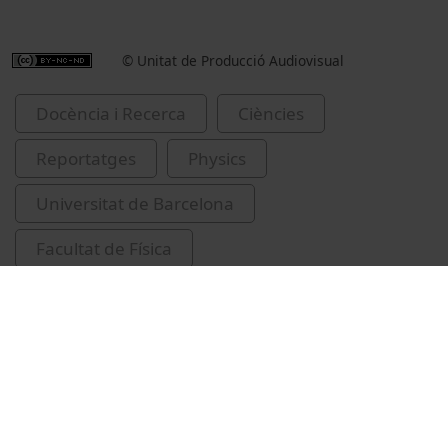
© Unitat de Producció Audiovisual
Docència i Recerca
Ciències
Reportatges
Physics
Universitat de Barcelona
Facultat de Física
projectes de final de carrera
Padilla Sánchez, José Antonio
I Concurs Comas i Solà