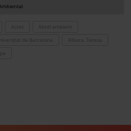
Ambiental
Actes
Medi ambient
iversitat de Barcelona
Ribera, Teresa
gia