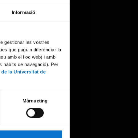
Informació
 de gestionar les vostres
ues que puguin diferenciar la
tueu amb el lloc web) i amb
es hàbits de navegació). Per
 de la Universitat de
Màrqueting