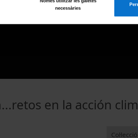
Només utilitzar les galetes
Perm
necessàries
...retos en la acción clim
Col·lecció