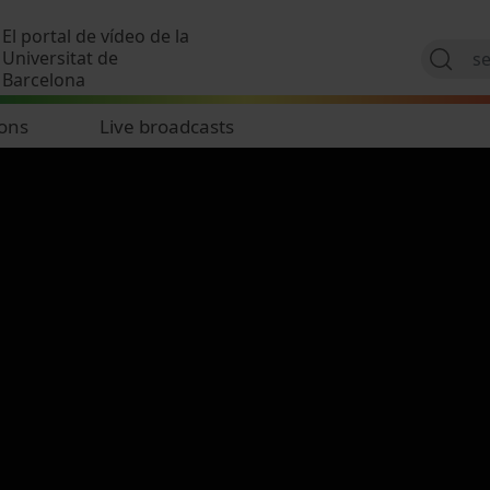
Skip to main content
El portal de vídeo de la
Universitat de
Barcelona
ions
Live broadcasts