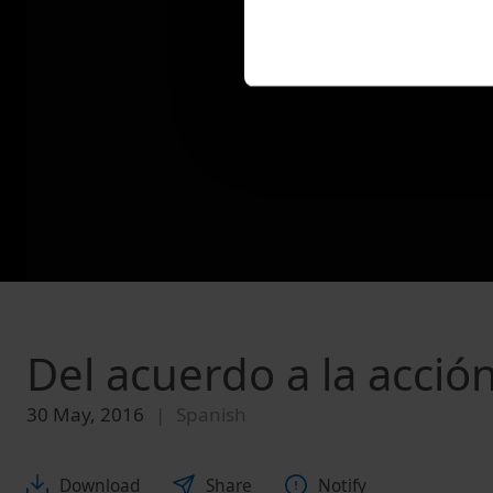
Del acuerdo a la acción
30 May, 2016
Spanish
Download
Share
Notify