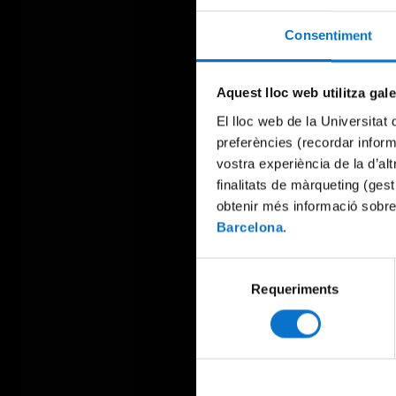
Consentiment
Aquest lloc web utilitza gal
El lloc web de la Universitat 
preferències (recordar infor
vostra experiència de la d’al
finalitats de màrqueting (gest
obtenir més informació sobre
Barcelona
.
Selecció
Requeriments
de
consentiment