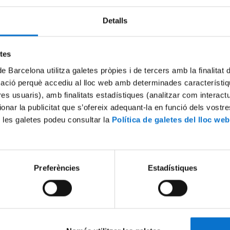
Detalls
Try again
etes
de Barcelona utilitza galetes pròpies i de tercers amb la finalitat
mació perquè accediu al lloc web amb determinades característiq
tres usuaris), amb finalitats estadístiques (analitzar com interac
ionar la publicitat que s’ofereix adequant-la en funció dels vostr
 les galetes podeu consultar la
Política de galetes del lloc web
Preferències
Estadístiques