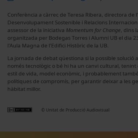
Conferència a càrrec de Teresa Ribera, directora de l'
Desenvolupament Sostenible i Relacions Internacional
assessor de la iniciativa
Momentum for Change
, dins 
organitzada per Bodegas Torres i Alumni UB el dia 2
l'Aula Magna de l'Edifici Històric de la UB.
La jornada
de debat
qüestiona si
la possible
solució a
només
tecnològic
o
bé hi ha un
canvi cultural,
tenint
estil de
vida
, model
econòmic,
i
probablement
tamb
polítiques
de compromís
, per garantir
deixar
a
les
ge
hàbitat
millor
.
© Unitat de Producció Audiovisual