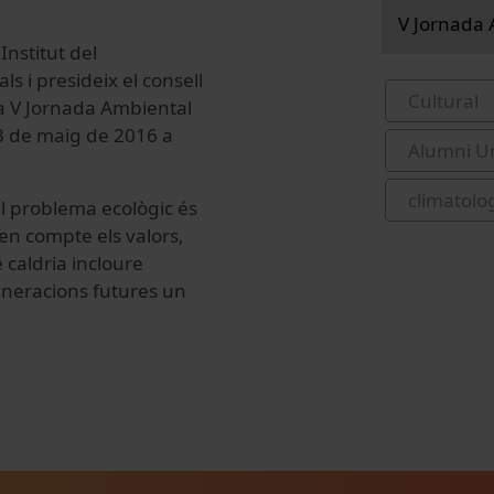
V Jornada 
Institut del
s i presideix el consell
Cultural
la V Jornada Ambiental
3 de maig de 2016 a
Alumni Un
climatolo
l
problema ecològic
és
 en
compte els
valors
,
é
caldria incloure
neracions
futures un