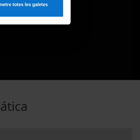
etre totes les galetes
ática