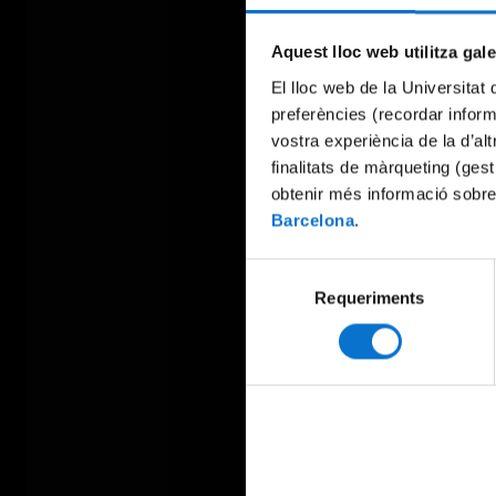
Aquest lloc web utilitza gal
El lloc web de la Universitat 
preferències (recordar infor
vostra experiència de la d’al
finalitats de màrqueting (gest
obtenir més informació sobre
Barcelona
.
Selecció
Requeriments
de
consentiment