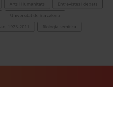
Arts i Humanitats
Entrevistes i debats
Universitat de Barcelona
uan, 1923-2011
filologia semítica