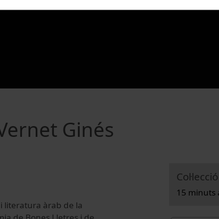
 Vernet Ginés
Col·lecció
15 minuts 
 literatura àrab de la
ia de Bones Lletres i de