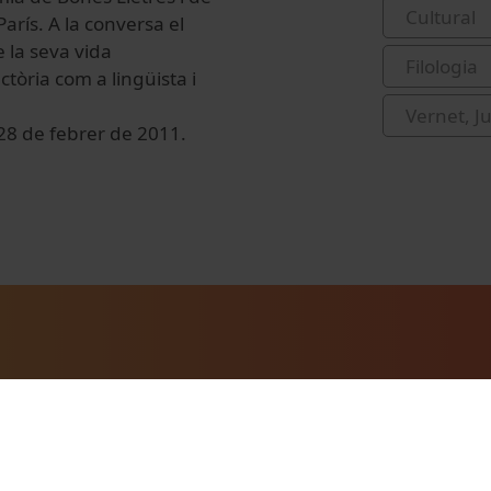
Cultural
arís. A la conversa el
 la seva vida
Filologia
tòria com a lingüista i
Vernet, J
l 28 de febrer de 2011.