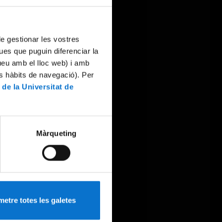
 de gestionar les vostres
ues que puguin diferenciar la
tueu amb el lloc web) i amb
es hàbits de navegació). Per
 de la Universitat de
Màrqueting
etre totes les galetes