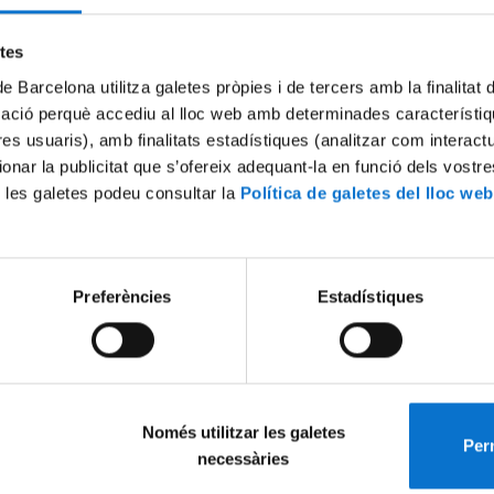
Try again
etes
de Barcelona utilitza galetes pròpies i de tercers amb la finalitat
mació perquè accediu al lloc web amb determinades característiq
tres usuaris), amb finalitats estadístiques (analitzar com interac
ionar la publicitat que s’ofereix adequant-la en funció dels vostr
 les galetes podeu consultar la
Política de galetes del lloc web
Preferències
Estadístiques
Només utilitzar les galetes
Perm
necessàries