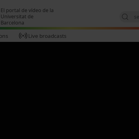
Skip to main content
El portal de vídeo de la
Universitat de
Barcelona
ions
Live broadcasts