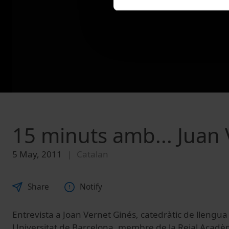
15 minuts amb... Juan
5 May, 2011
Catalan
Share
Notify
Entrevista a Joan Vernet Ginés, catedràtic de llengua i
Universitat de Barcelona, membre de la Reial Acadèm