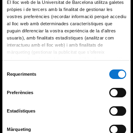
El lloc web de la Universitat de Barcelona utilitza galetes
pròpies i de tercers amb la finalitat de gestionar les
vostres preferències (recordar informació perquè accediu
al lloc web amb determinades característiques que
puguin diferenciar la vostra experiència de la d’altres
usuaris), amb finalitats estadístiques (analitzar com
interactueu amb el lloc web) i amb finalitats de
màrqueting (gestionar la publicitat que s’ofereix
adequant-la en funció dels vostres hàbits de navegació).
Per obtenir més informació sobre les galetes podeu
Selecció
consultar la
Política de galetes del lloc web de la
Requeriments
de
Universitat de Barcelona
.
consentiment
Preferències
Estadístiques
Màrqueting