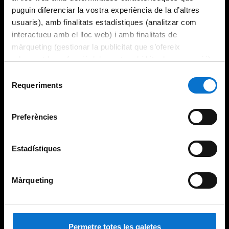
puguin diferenciar la vostra experiència de la d’altres
usuaris), amb finalitats estadístiques (analitzar com
interactueu amb el lloc web) i amb finalitats de
màrqueting (gestionar la publicitat que s’ofereix
adequant-la en funció dels vostres hàbits de navegació).
Per obtenir més informació sobre les galetes podeu
Selecció
consultar la
Política de galetes del lloc web de la
Requeriments
de
Universitat de Barcelona
.
consentiment
Preferències
Estadístiques
Màrqueting
Permetre totes les galetes