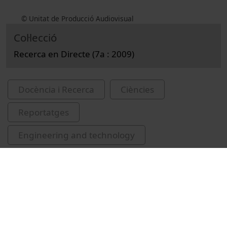
© Unitat de Producció Audiovisual
Col·lecció
Recerca en Directe (7a : 2009)
Docència i Recerca
Ciències
Reportatges
Engineering and technology
Parc Científic de Barcelona
instruments òptics
Universitat Politècnica de Catalunya