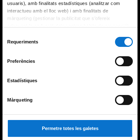
usuaris), amb finalitats estadístiques (analitzar com
interactueu amb el lloc web) i amb finalitats de
màrqueting (gestionar la publicitat que s’ofereix
adequant-la en funció dels vostres hàbits de navegació).
Per obtenir més informació sobre les galetes podeu
Selecció
consultar la
Política de galetes del lloc web de la
Requeriments
de
Universitat de Barcelona
.
consentiment
Preferències
Estadístiques
Màrqueting
Permetre totes les galetes