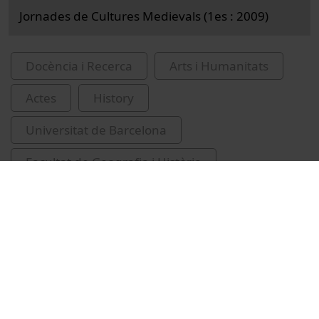
Jornades de Cultures Medievals (1es : 2009)
Docència i Recerca
Arts i Humanitats
Actes
History
Universitat de Barcelona
Facultat de Geografia i Història
IRCUM-cultures medievals
Mancho, Carles
edat mitjana