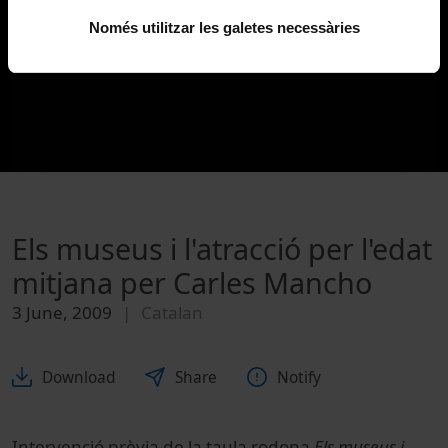
Només utilitzar les galetes necessàries
Els museus i l'atracció per l'edat
mitjana per Carles Mancho
3 June, 2009
Catalan
Download
Share
Notify
Intervenció prèvia de la taula rodona
Els museus i